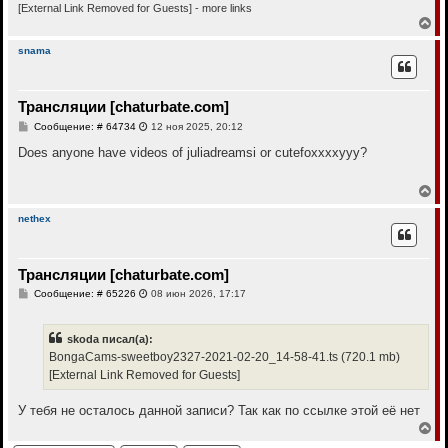
[External Link Removed for Guests]
- more links
В
е
р
snama
н
у
т
Трансляции [chaturbate.com]
ь
с
С
Сообщение: # 64734
12 ноя 2025, 20:12
я
о
к
о
Does anyone have videos of juliadreamsi or cutefoxxxxyyy?
н
б
щ
а
е
В
ч
н
е
а
и
р
л
nethex
е
н
у
у
т
Трансляции [chaturbate.com]
ь
с
С
Сообщение: # 65226
08 июн 2026, 17:17
я
о
к
о
н
б
skoda писал(а):
щ
а
е
BongaCams-sweetboy2327-2021-02-20_14-58-41.ts (720.1 mb)
ч
н
а
[External Link Removed for Guests]
и
л
е
у
У тебя не осталось данной записи? Так как по ссылке этой её нет
В
е