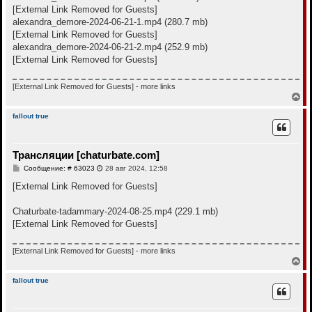
е
[External Link Removed for Guests]
alexandra_demore-2024-06-21-1.mp4 (280.7 mb)
[External Link Removed for Guests]
alexandra_demore-2024-06-21-2.mp4 (252.9 mb)
[External Link Removed for Guests]
[External Link Removed for Guests]
- more links
В
е
р
fallout true
н
у
т
Трансляции [chaturbate.com]
ь
с
С
Сообщение: # 63023
28 авг 2024, 12:58
я
о
к
о
[External Link Removed for Guests]
н
б
щ
а
е
Chaturbate-tadammary-2024-08-25.mp4 (229.1 mb)
ч
н
а
[External Link Removed for Guests]
и
л
е
у
[External Link Removed for Guests]
- more links
В
е
р
fallout true
н
у
т