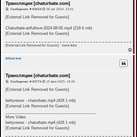
Трансляции [chaturbate.com]
ь
с
С
Сообщение: # 63024
28 авг 2024, 13:01
я
о
к
о
[External Link Removed for Guests]
н
б
щ
а
е
Chaturbate-artfullove-2024-08-05.mp4 (218.6 mb)
ч
н
а
[External Link Removed for Guests]
и
л
е
у
[External Link Removed for Guests]
- more links
В
е
р
fallout true
н
у
т
Трансляции [chaturbate.com]
ь
с
С
Сообщение: # 63774
15 фев 2025, 19:26
я
о
к
о
[External Link Removed for Guests]
н
б
щ
а
е
bettyreese - chaturbate.mp4 (428.1 mb)
ч
н
а
[External Link Removed for Guests]
и
л
е
__________________________________________
у
More Video
bettyreese - chaturbate.mp4 (428.1 mb)
[External Link Removed for Guests]