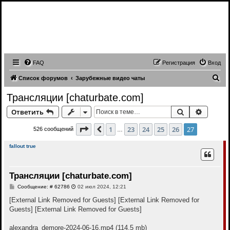
Записи трансляций видео чатов,
записи приватов, webcam caps
forum
FAQ
Регистрация
Вход
П
Список форумов
Зарубежные видео чаты
о
Трансляции [chaturbate.com]
и
Поиск
Расшир
Ответить
с
к
Страница
27
из
27
1
23
24
25
26
27
Пред.
526 сообщений
…
fallout true
Трансляции [chaturbate.com]
С
Сообщение: # 62786
02 июл 2024, 12:21
о
о
[External Link Removed for Guests]
[External Link Removed for
б
Guests]
[External Link Removed for Guests]
щ
е
н
alexandra_demore-2024-06-16.mp4 (114.5 mb)
и