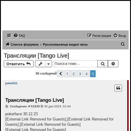
Записи трансляций видео чатов,
записи приватов, webcam caps
forum
FAQ
Регистрация
Вход
П
Список форумов
Русскоязычные видео чаты
о
Трансляции [Tango Live]
и
Поиск
Расшир
Ответить
с
к
1
2
3
4
5
Пред.
96 сообщений
johni331
Трансляции [Tango Live]
С
Сообщение: # 61839
30 дек 2023, 01:44
о
о
pokerface 30.12.23
б
[External Link Removed for Guests]
;
[External Link Removed for
щ
е
Guests]
;
[External Link Removed for Guests]
н
[External Link Removed for Guests]
и