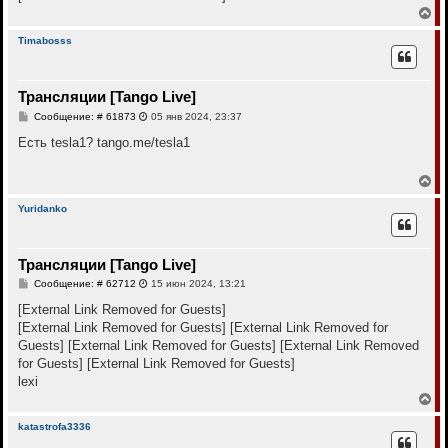
е
В
е
р
Timabosss
н
у
т
Трансляции [Tango Live]
ь
с
С
Сообщение: # 61873
05 янв 2024, 23:37
я
о
к
о
Есть tesla1? tango.me/tesla1
н
б
щ
а
е
В
ч
н
е
а
и
р
л
Yuridanko
е
н
у
у
т
Трансляции [Tango Live]
ь
с
С
Сообщение: # 62712
15 июн 2024, 13:21
я
о
к
о
[External Link Removed for Guests]
н
б
[External Link Removed for Guests]
[External Link Removed for
щ
а
е
Guests]
[External Link Removed for Guests]
[External Link Removed
ч
н
а
for Guests]
[External Link Removed for Guests]
и
л
е
lexi
у
В
е
р
katastrofa3336
н