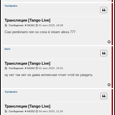
н
е
а
и
р
л
Yuridanko
е
н
у
у
т
Трансляции [Tango Live]
ь
с
С
Сообщение: # 64341
01 июл 2025, 18:48
я
о
к
о
Ciao perdonami non so cosa è steam alexa 777
н
б
щ
а
е
В
ч
н
е
а
и
р
л
born
е
н
у
у
т
Трансляции [Tango Live]
ь
с
С
Сообщение: # 64342
01 июл 2025, 19:31
я
о
к
о
ну нет так нет но дама интеесная чтоит чтоб ее увидеть
н
б
щ
а
е
В
ч
н
е
а
и
р
л
Yuridanko
е
н
у
у
т
Трансляции [Tango Live]
ь
с
С
Сообщение: # 64352
04 июл 2025, 11:29
я
о