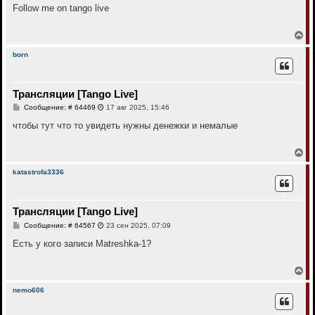
к
о
Follow me on tango live
н
б
щ
а
е
В
ч
н
е
а
и
р
л
born
е
н
у
у
т
Трансляции [Tango Live]
ь
с
С
Сообщение: # 64469
17 авг 2025, 15:46
я
о
к
о
чтобы тут что то увидеть нужны денежки и немалые
н
б
щ
а
е
В
ч
н
е
а
и
р
л
katastrofa3336
е
н
у
у
т
Трансляции [Tango Live]
ь
с
С
Сообщение: # 64567
23 сен 2025, 07:09
я
о
к
о
Есть у кого записи Matreshka-1?
н
б
щ
а
е
В
ч
н
е
а
и
р
л
nemo606
е
н
у
у