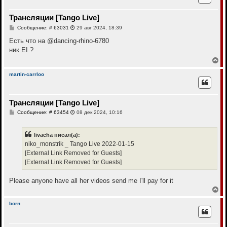
у
т
Трансляции [Tango Live]
ь
с
С
Сообщение: # 63031
29 авг 2024, 18:39
я
о
к
о
Есть что на @dancing-rhino-6780
н
б
ник EI ?
щ
а
е
В
ч
н
е
а
и
р
л
martin-carrloo
е
н
у
у
т
Трансляции [Tango Live]
ь
с
С
Сообщение: # 63454
08 дек 2024, 10:16
я
о
к
о
н
б
livacha писал(а):
щ
а
е
niko_monstrik _ Tango Live 2022-01-15
ч
н
а
[External Link Removed for Guests]
и
л
е
[External Link Removed for Guests]
у
Please anyone have all her videos send me I'll pay for it
В
е
р
born
н
у
т