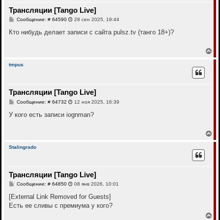
т
Трансляции [Tango Live]
ь
с
С
Сообщение: # 64590
28 сен 2025, 19:44
я
о
к
о
Кто нибудь делает записи с сайта pulsz.tv (танго 18+)?
н
б
щ
а
е
В
ч
н
е
а
и
р
л
tmpus
е
н
у
у
т
Трансляции [Tango Live]
ь
с
С
Сообщение: # 64732
12 ноя 2025, 16:39
я
о
к
о
У кого есть записи iognman?
н
б
щ
а
е
В
ч
н
е
а
и
р
л
Stalingrado
е
н
у
у
т
Трансляции [Tango Live]
ь
с
С
Сообщение: # 64850
08 янв 2026, 10:01
я
о
к
о
[External Link Removed for Guests]
н
б
Есть ее сливы с премиума у кого?
щ
а
е
В
ч
н