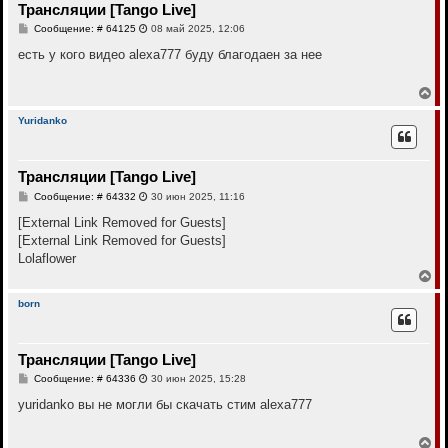
Трансляции [Tango Live]
ь
с
С
Сообщение: # 64125
08 май 2025, 12:06
я
о
к
о
есть у кого видео alexa777 буду благодаен за нее
н
б
щ
а
е
В
ч
н
е
а
и
р
л
Yuridanko
е
н
у
у
т
Трансляции [Tango Live]
ь
с
С
Сообщение: # 64332
30 июн 2025, 11:16
я
о
к
о
[External Link Removed for Guests]
н
б
[External Link Removed for Guests]
щ
а
е
Lolaflower
ч
н
а
В
и
л
е
е
у
р
born
н
у
т
Трансляции [Tango Live]
ь
с
С
Сообщение: # 64336
30 июн 2025, 15:28
я
о
к
о
yuridanko вы не могли бы скачать стим alexa777
н
б
щ
а
е
В
ч