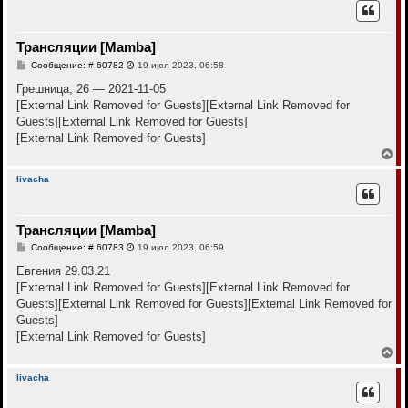
н
у
т
Трансляции [Mamba]
ь
с
С
Сообщение: # 60782
19 июл 2023, 06:58
я
о
к
о
Грешница, 26 — 2021-11-05
н
б
[External Link Removed for Guests]
[External Link Removed for
щ
а
е
Guests]
[External Link Removed for Guests]
ч
н
а
[External Link Removed for Guests]
и
л
е
В
у
е
р
livacha
н
у
т
Трансляции [Mamba]
ь
с
С
Сообщение: # 60783
19 июл 2023, 06:59
я
о
к
о
Евгения 29.03.21
н
б
[External Link Removed for Guests]
[External Link Removed for
щ
а
е
Guests]
[External Link Removed for Guests]
[External Link Removed for
ч
н
а
Guests]
и
л
е
[External Link Removed for Guests]
у
В
е
р
livacha
н
у