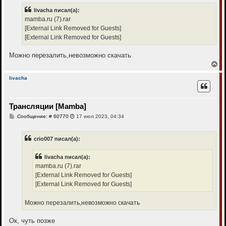
н
б
livacha писал(а):
щ
а
е
mamba.ru (7).rar
ч
н
а
[External Link Removed for Guests]
и
л
е
[External Link Removed for Guests]
у
Можно перезалить,невозможно скачать
В
е
р
livacha
н
у
т
Трансляции [Mamba]
ь
с
С
Сообщение: # 60770
17 июл 2023, 04:34
я
о
к
о
н
б
crio007 писал(а):
щ
а
е
ч
н
а
livacha писал(а):
и
л
е
mamba.ru (7).rar
у
[External Link Removed for Guests]
[External Link Removed for Guests]
Можно перезалить,невозможно скачать
Ок, чуть позже