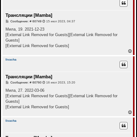
н
у
т
Трансляции [Mamba]
ь
с
С
Сообщение: # 60749
15 июл 2023, 04:37
я
о
к
о
Мила, 19. 2021-12-23
н
б
[External Link Removed for Guests]
[External Link Removed for
щ
а
е
Guests]
ч
н
а
[External Link Removed for Guests]
и
л
е
В
у
е
р
livacha
н
у
т
Трансляции [Mamba]
ь
с
С
Сообщение: # 60760
16 июл 2023, 15:20
я
о
к
о
Мила, 27. 2022-03-06
н
б
[External Link Removed for Guests]
[External Link Removed for
щ
а
е
Guests]
ч
н
а
[External Link Removed for Guests]
и
л
е
В
у
е
р
livacha
н
у
т