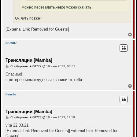
Можно перезалить,невозможно скачать
Ок, чуть позже
[External Link Removed for Guests]
В
е
р
crio007
н
у
т
Трансляции [Mamba]
ь
с
С
Сообщение: # 60777
18 июл 2023, 08:31
я
о
к
о
Cпасибо!!
н
б
с нетерпением жду,новые записи от тебя
щ
а
е
В
ч
н
е
а
и
р
л
livacha
е
н
у
у
т
Трансляции [Mamba]
ь
с
С
Сообщение: # 60778
18 июл 2023, 11:10
я
о
к
о
vita 22.03.21
н
б
[External Link Removed for Guests]
[External Link Removed for
щ
а
е
Guests]
ч