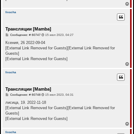
е
В
е
р
livacha
н
у
т
Трансляции [Mamba]
ь
с
С
Сообщение: # 60747
15 июл 2023, 04:27
я
о
к
о
Ксения, 26 2022-09-04
н
б
[External Link Removed for Guests]
[External Link Removed for
щ
а
е
Guests]
ч
н
а
[External Link Removed for Guests]
и
л
е
В
у
е
р
livacha
н
у
т
Трансляции [Mamba]
ь
с
С
Сообщение: # 60748
15 июл 2023, 04:31
я
о
к
о
лисица, 19. 2022-11-18
н
б
[External Link Removed for Guests]
[External Link Removed for
щ
а
е
Guests]
ч
н
а
[External Link Removed for Guests]
и
л
е
В
у
е
р
livacha