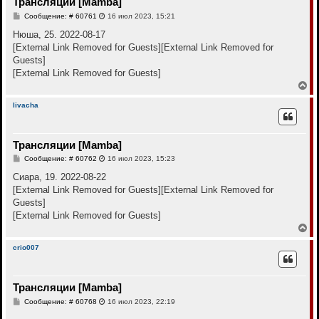
Трансляции [Mamba]
ь
с
С
Сообщение: # 60761
16 июл 2023, 15:21
я
о
к
о
Нюша, 25. 2022-08-17
н
б
[External Link Removed for Guests]
[External Link Removed for
щ
а
е
Guests]
ч
н
а
[External Link Removed for Guests]
и
л
е
В
у
е
р
livacha
н
у
т
Трансляции [Mamba]
ь
с
С
Сообщение: # 60762
16 июл 2023, 15:23
я
о
к
о
Сиара, 19. 2022-08-22
н
б
[External Link Removed for Guests]
[External Link Removed for
щ
а
е
Guests]
ч
н
а
[External Link Removed for Guests]
и
л
е
В
у
е
р
crio007
н
у
т
Трансляции [Mamba]
ь
с
С
Сообщение: # 60768
16 июл 2023, 22:19
я
о
к
о