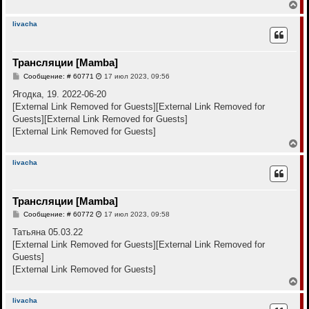
В
е
р
livacha
н
у
т
Трансляции [Mamba]
ь
с
С
Сообщение: # 60771
17 июл 2023, 09:56
я
о
к
о
Ягодка, 19. 2022-06-20
н
б
[External Link Removed for Guests]
[External Link Removed for
щ
а
е
Guests]
[External Link Removed for Guests]
ч
н
а
[External Link Removed for Guests]
и
л
е
В
у
е
р
livacha
н
у
т
Трансляции [Mamba]
ь
с
С
Сообщение: # 60772
17 июл 2023, 09:58
я
о
к
о
Татьяна 05.03.22
н
б
[External Link Removed for Guests]
[External Link Removed for
щ
а
е
Guests]
ч
н
а
[External Link Removed for Guests]
и
л
е
В
у
е
р
livacha