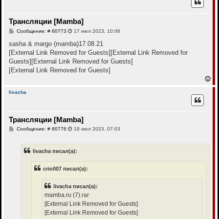
н
у
т
Трансляции [Mamba]
ь
с
С
Сообщение: # 60773
17 июл 2023, 10:06
я
о
к
о
sasha & margo (mamba)17.08.21
н
б
[External Link Removed for Guests]
[External Link Removed for
щ
а
е
Guests]
[External Link Removed for Guests]
ч
н
а
[External Link Removed for Guests]
и
л
е
В
у
е
р
livacha
н
у
т
Трансляции [Mamba]
ь
с
С
Сообщение: # 60776
18 июл 2023, 07:03
я
о
к
о
н
б
livacha писал(а):
щ
а
е
ч
н
а
crio007 писал(а):
и
л
е
у
livacha писал(а):
mamba.ru (7).rar
[External Link Removed for Guests]
[External Link Removed for Guests]