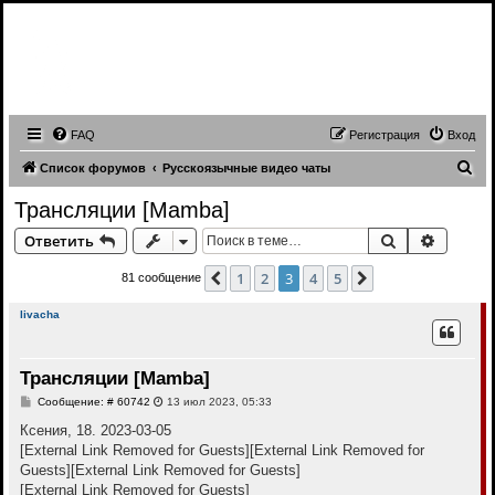
Записи трансляций видео чатов,
записи приватов, webcam caps
forum
FAQ
Регистрация
Вход
П
Список форумов
Русскоязычные видео чаты
о
Трансляции [Mamba]
и
Поиск
Расшир
Ответить
с
к
1
2
3
4
5
Пред.
След.
81 сообщение
livacha
Трансляции [Mamba]
С
Сообщение: # 60742
13 июл 2023, 05:33
о
о
Ксения, 18. 2023-03-05
б
[External Link Removed for Guests]
[External Link Removed for
щ
е
Guests]
[External Link Removed for Guests]
н
[External Link Removed for Guests]
и