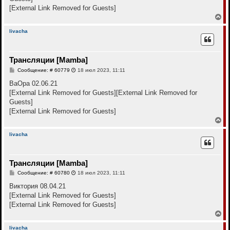
н
а
[External Link Removed for Guests]
и
л
е
В
у
е
р
livacha
н
у
т
Трансляции [Mamba]
ь
с
С
Сообщение: # 60779
18 июл 2023, 11:11
я
о
к
о
ВаОра 02.06.21
н
б
[External Link Removed for Guests]
[External Link Removed for
щ
а
е
Guests]
ч
н
а
[External Link Removed for Guests]
и
л
е
В
у
е
р
livacha
н
у
т
Трансляции [Mamba]
ь
с
С
Сообщение: # 60780
18 июл 2023, 11:11
я
о
к
о
Виктория 08.04.21
н
б
[External Link Removed for Guests]
щ
а
е
[External Link Removed for Guests]
ч
н
а
В
и
л
е
е
у
р
livacha