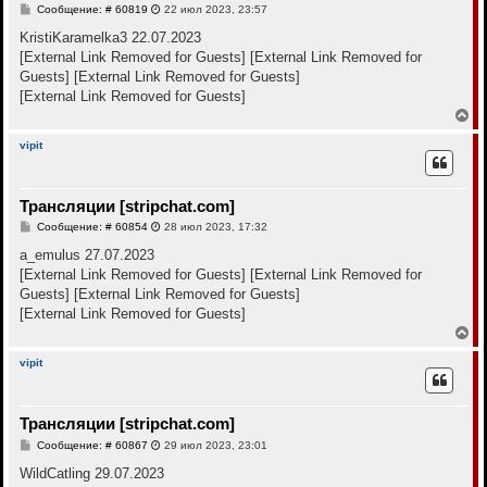
с
С
Сообщение: # 60819
22 июл 2023, 23:57
я
о
к
о
KristiKaramelka3 22.07.2023
н
б
[External Link Removed for Guests]
[External Link Removed for
щ
а
е
Guests]
[External Link Removed for Guests]
ч
н
а
[External Link Removed for Guests]
и
л
е
В
у
е
р
vipit
н
у
т
Трансляции [stripchat.com]
ь
с
С
Сообщение: # 60854
28 июл 2023, 17:32
я
о
к
о
a_emulus 27.07.2023
н
б
[External Link Removed for Guests]
[External Link Removed for
щ
а
е
Guests]
[External Link Removed for Guests]
ч
н
а
[External Link Removed for Guests]
и
л
е
В
у
е
р
vipit
н
у
т
Трансляции [stripchat.com]
ь
с
С
Сообщение: # 60867
29 июл 2023, 23:01
я
о
к
о
WildCatling 29.07.2023
н
б