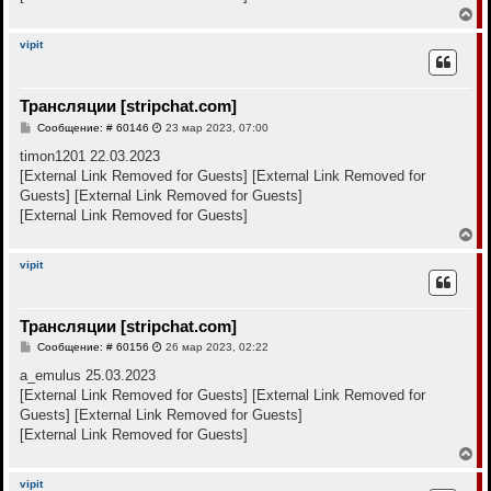
е
В
е
р
vipit
н
у
т
Трансляции [stripchat.com]
ь
с
С
Сообщение: # 60146
23 мар 2023, 07:00
я
о
к
о
timon1201 22.03.2023
н
б
[External Link Removed for Guests]
[External Link Removed for
щ
а
е
Guests]
[External Link Removed for Guests]
ч
н
а
[External Link Removed for Guests]
и
л
е
В
у
е
р
vipit
н
у
т
Трансляции [stripchat.com]
ь
с
С
Сообщение: # 60156
26 мар 2023, 02:22
я
о
к
о
a_emulus 25.03.2023
н
б
[External Link Removed for Guests]
[External Link Removed for
щ
а
е
Guests]
[External Link Removed for Guests]
ч
н
а
[External Link Removed for Guests]
и
л
е
В
у
е
р
vipit