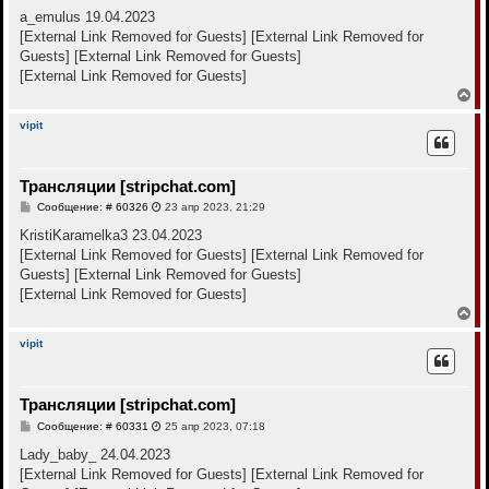
о
к
о
a_emulus 19.04.2023
н
б
[External Link Removed for Guests]
[External Link Removed for
щ
а
е
Guests]
[External Link Removed for Guests]
ч
н
а
[External Link Removed for Guests]
и
л
е
В
у
е
р
vipit
н
у
т
Трансляции [stripchat.com]
ь
с
С
Сообщение: # 60326
23 апр 2023, 21:29
я
о
к
о
KristiKaramelka3 23.04.2023
н
б
[External Link Removed for Guests]
[External Link Removed for
щ
а
е
Guests]
[External Link Removed for Guests]
ч
н
а
[External Link Removed for Guests]
и
л
е
В
у
е
р
vipit
н
у
т
Трансляции [stripchat.com]
ь
с
С
Сообщение: # 60331
25 апр 2023, 07:18
я
о
к
о
Lady_baby_ 24.04.2023
н
б
[External Link Removed for Guests]
[External Link Removed for
щ
а