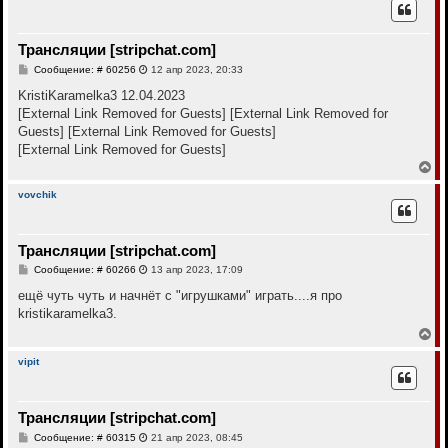
н
у
т
Трансляции [stripchat.com]
ь
с
С
Сообщение: # 60256
12 апр 2023, 20:33
я
о
к
о
KristiKaramelka3 12.04.2023
н
б
[External Link Removed for Guests]
[External Link Removed for
щ
а
е
Guests]
[External Link Removed for Guests]
ч
н
а
[External Link Removed for Guests]
и
л
е
В
у
е
р
vovchik
н
у
т
Трансляции [stripchat.com]
ь
с
С
Сообщение: # 60266
13 апр 2023, 17:09
я
о
к
о
ещё чуть чуть и начнёт с "игрушками" играть....я про
н
б
kristikaramelka3.
щ
а
е
В
ч
н
е
а
и
р
л
vipit
е
н
у
у
т
Трансляции [stripchat.com]
ь
с
С
Сообщение: # 60315
21 апр 2023, 08:45
я