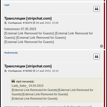
у
е
р
vipit
н
у
т
Трансляции [stripchat.com]
ь
с
С
Сообщение: # 60374
09 май 2023, 15:06
я
о
к
о
hotestroom 07.05.2023
н
б
[External Link Removed for Guests]
[External Link Removed for
щ
а
е
Guests]
[External Link Removed for Guests]
ч
н
а
[External Link Removed for Guests]
и
л
е
В
у
е
р
Andromeda
н
у
т
Трансляции [stripchat.com]
ь
с
С
Сообщение: # 60392
12 май 2023, 18:10
я
о
к
о
н
б
vipit писал(а):
щ
а
е
Lady_baby_ 24.04.2023
ч
н
а
[External Link Removed for Guests]
[External Link Removed for
и
л
е
Guests]
[External Link Removed for Guests]
у
[External Link Removed for Guests]