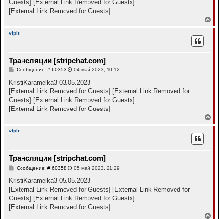
е
Guests]
[External Link Removed for Guests]
ч
н
а
[External Link Removed for Guests]
и
л
е
В
у
е
р
vipit
н
у
т
Трансляции [stripchat.com]
ь
с
С
Сообщение: # 60353
04 май 2023, 10:12
я
о
к
о
KristiKaramelka3 03.05.2023
н
б
[External Link Removed for Guests]
[External Link Removed for
щ
а
е
Guests]
[External Link Removed for Guests]
ч
н
а
[External Link Removed for Guests]
и
л
е
В
у
е
р
vipit
н
у
т
Трансляции [stripchat.com]
ь
с
С
Сообщение: # 60358
05 май 2023, 21:29
я
о
к
о
KristiKaramelka3 05.05.2023
н
б
[External Link Removed for Guests]
[External Link Removed for
щ
а
е
Guests]
[External Link Removed for Guests]
ч
н
а
[External Link Removed for Guests]
и
л
е
В