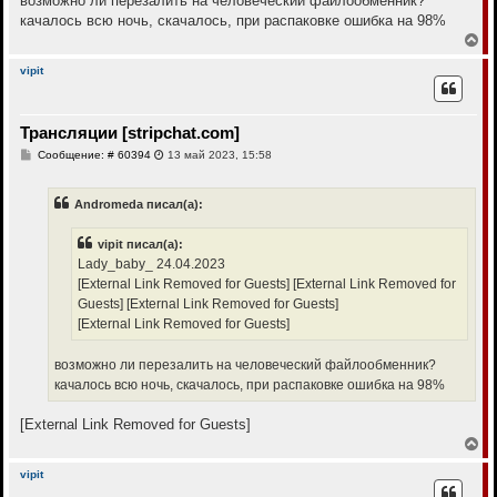
возможно ли перезалить на человеческий файлообменник?
качалось всю ночь, скачалось, при распаковке ошибка на 98%
В
е
р
vipit
н
у
т
Трансляции [stripchat.com]
ь
с
С
Сообщение: # 60394
13 май 2023, 15:58
я
о
к
о
н
б
Andromeda писал(а):
щ
а
е
ч
н
а
vipit писал(а):
и
л
е
Lady_baby_ 24.04.2023
у
[External Link Removed for Guests]
[External Link Removed for
Guests]
[External Link Removed for Guests]
[External Link Removed for Guests]
возможно ли перезалить на человеческий файлообменник?
качалось всю ночь, скачалось, при распаковке ошибка на 98%
[External Link Removed for Guests]
В
е
р
vipit
н