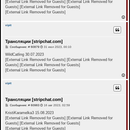
[External Link Removed for Guests]
[External Link Removed for
щ
а
е
Guests]
[External Link Removed for Guests]
ч
н
а
[External Link Removed for Guests]
и
л
е
В
у
е
р
vipit
н
у
т
Трансляции [stripchat.com]
ь
с
С
Сообщение: # 60879
31 июл 2023, 00:10
я
о
к
о
WildCatling 30.07.2023
н
б
[External Link Removed for Guests]
[External Link Removed for
щ
а
е
Guests]
[External Link Removed for Guests]
ч
н
а
[External Link Removed for Guests]
и
л
е
В
у
е
р
vipit
н
у
т
Трансляции [stripchat.com]
ь
с
С
Сообщение: # 60983
16 авг 2023, 02:59
я
о
к
о
KristiKaramelka3 15.08.2023
н
б
[External Link Removed for Guests]
[External Link Removed for
щ
а
е
Guests]
[External Link Removed for Guests]
ч
н
а
[External Link Removed for Guests]
и