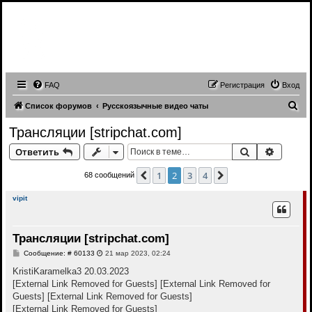
Записи трансляций видео чатов,
записи приватов, webcam caps
forum
FAQ
Регистрация
Вход
П
Список форумов
Русскоязычные видео чаты
о
Трансляции [stripchat.com]
и
Поиск
Расшир
Ответить
с
к
1
2
3
4
Пред.
След.
68 сообщений
vipit
Трансляции [stripchat.com]
С
Сообщение: # 60133
21 мар 2023, 02:24
о
о
KristiKaramelka3 20.03.2023
б
[External Link Removed for Guests]
[External Link Removed for
щ
е
Guests]
[External Link Removed for Guests]
н
[External Link Removed for Guests]
и