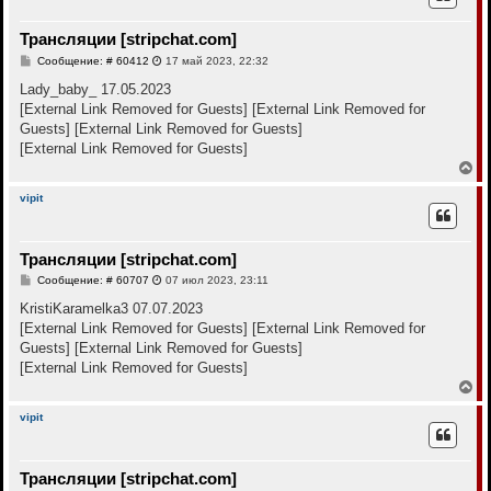
у
т
Трансляции [stripchat.com]
ь
с
С
Сообщение: # 60412
17 май 2023, 22:32
я
о
к
о
Lady_baby_ 17.05.2023
н
б
[External Link Removed for Guests]
[External Link Removed for
щ
а
е
Guests]
[External Link Removed for Guests]
ч
н
а
[External Link Removed for Guests]
и
л
е
В
у
е
р
vipit
н
у
т
Трансляции [stripchat.com]
ь
с
С
Сообщение: # 60707
07 июл 2023, 23:11
я
о
к
о
KristiKaramelka3 07.07.2023
н
б
[External Link Removed for Guests]
[External Link Removed for
щ
а
е
Guests]
[External Link Removed for Guests]
ч
н
а
[External Link Removed for Guests]
и
л
е
В
у
е
р
vipit
н
у
т
Трансляции [stripchat.com]
ь