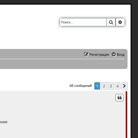
Поиск
Расшир
Регистрация
Вход
1
2
3
4
След
68 сообщений
ение