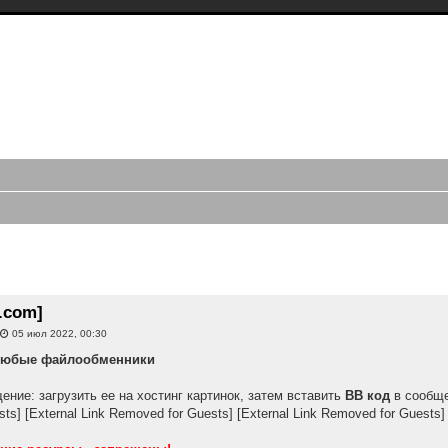
трансляций видео чатов, записи
в, webcam caps forum
ий с periscope.tv, записи webcam, приваты bongacams, приваты скайпа,
иси стримов, записи моделей, форум smotri.com, форум buzzcast, записи
иренный поиск
.com]
»
05 июл 2022, 00:30
любые файлообменники
ение: загрузить ее на хостинг картинок, затем вставить
BB код
в сообщ
sts]
[External Link Removed for Guests]
[External Link Removed for Guests]