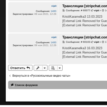
е
Трансляции [stripchat.co
vipit
С
Сообщение: # 60077
vipit
»
14
Сообщения:
1483
о
Зарегистрирован:
09 ноя 2021, 12:26
о
KristiKaramelka3 13.03.2023
б
[External Link Removed for Gue
щ
е
[External Link Removed for Gue
н
и
е
Трансляции [stripchat.co
vipit
С
Сообщение: # 60103
vipit
»
17
Сообщения:
1483
о
Зарегистрирован:
09 ноя 2021, 12:26
о
KristiKaramelka3 16.03.2023
б
[External Link Removed for Gue
щ
е
[External Link Removed for Gue
н
и
е
Ответить
Вернуться в «Русскоязычные видео чаты»
Список форумов