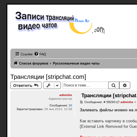
Записи 
привато
Записи трансляц
эротические зап
facecast, webcam teen records, webcam caps, Periscope Girls, buzzcast videos
Ссылки
FAQ
Список форумов
Русскоязычные видео чаты
Трансляции [stripchat.com]
Поиск
Расш
Ответить
Трансляции [stripchat
adminhx
Администратор
С
Сообщение: # 58293
adminhx
Сообщения:
26
о
Зарегистрирован:
29 янв 2014, 12:38
о
Заливать файлы можно на 
б
щ
е
Как вставить картинку в сообщ
н
[External Link Removed for Gue
и
е