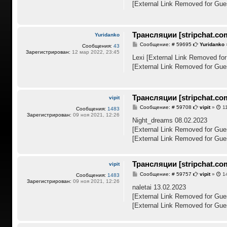
[External Link Removed for Gue
щ
е
н
и
е
Трансляции [stripchat.co
Yuridanko
С
Сообщение: # 59695
Yuridanko
Сообщения:
43
о
Зарегистрирован:
12 мар 2022, 23:45
о
Lexi
[External Link Removed for
б
[External Link Removed for Gue
щ
е
н
и
е
Трансляции [stripchat.co
vipit
С
Сообщение: # 59708
vipit
»
11
Сообщения:
1483
о
Зарегистрирован:
09 ноя 2021, 12:26
о
Night_dreams 08.02.2023
б
[External Link Removed for Gue
щ
е
[External Link Removed for Gue
н
и
е
Трансляции [stripchat.co
vipit
С
Сообщение: # 59757
vipit
»
14
Сообщения:
1483
о
Зарегистрирован:
09 ноя 2021, 12:26
о
naletai 13.02.2023
б
[External Link Removed for Gue
щ
е
[External Link Removed for Gue
н
и
е