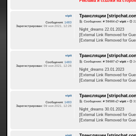
Реклама и ссылки на сторон
Трансляции [stripchat.co
vipit
С
Сообщение: # 59464
vipit
»
22
Сообщения:
1483
о
Зарегистрирован:
09 ноя 2021, 12:26
о
Night_dreams 22.01.2023
б
[External Link Removed for Gue
щ
е
[External Link Removed for Gue
н
и
е
Трансляции [stripchat.co
vipit
С
Сообщение: # 59487
vipit
»
24
Сообщения:
1483
о
Зарегистрирован:
09 ноя 2021, 12:26
о
Night_dreams 23.01.2023
б
[External Link Removed for Gue
щ
е
[External Link Removed for Gue
н
и
е
Трансляции [stripchat.co
vipit
С
Сообщение: # 59586
vipit
»
31
Сообщения:
1483
о
Зарегистрирован:
09 ноя 2021, 12:26
о
Night_dreams 30.01.2023
б
[External Link Removed for Gue
щ
е
[External Link Removed for Gue
н
и
е
Трансляции [stripchat.co
vipit