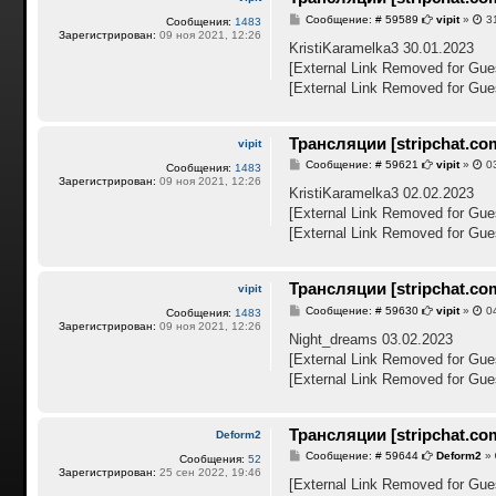
С
Сообщение: # 59589
vipit
»
31
Сообщения:
1483
о
Зарегистрирован:
09 ноя 2021, 12:26
о
KristiKaramelka3 30.01.2023
б
[External Link Removed for Gue
щ
е
[External Link Removed for Gue
н
и
е
Трансляции [stripchat.co
vipit
С
Сообщение: # 59621
vipit
»
03
Сообщения:
1483
о
Зарегистрирован:
09 ноя 2021, 12:26
о
KristiKaramelka3 02.02.2023
б
[External Link Removed for Gue
щ
е
[External Link Removed for Gue
н
и
е
Трансляции [stripchat.co
vipit
С
Сообщение: # 59630
vipit
»
04
Сообщения:
1483
о
Зарегистрирован:
09 ноя 2021, 12:26
о
Night_dreams 03.02.2023
б
[External Link Removed for Gue
щ
е
[External Link Removed for Gue
н
и
е
Трансляции [stripchat.co
Deform2
С
Сообщение: # 59644
Deform2
»
Сообщения:
52
о
Зарегистрирован:
25 сен 2022, 19:46
о
[External Link Removed for Gue
б