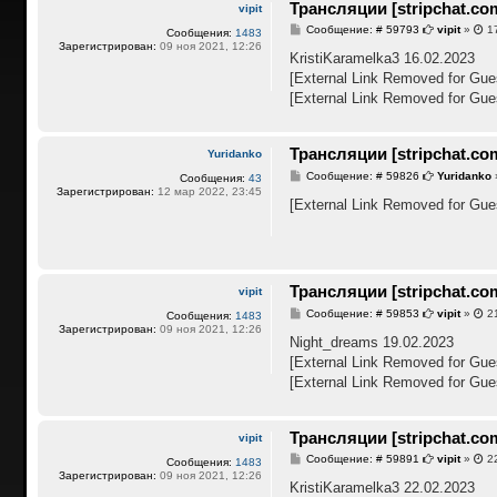
Трансляции [stripchat.co
vipit
С
Сообщение: # 59793
vipit
»
17
Сообщения:
1483
о
Зарегистрирован:
09 ноя 2021, 12:26
о
KristiKaramelka3 16.02.2023
б
[External Link Removed for Gue
щ
е
[External Link Removed for Gue
н
и
е
Трансляции [stripchat.co
Yuridanko
С
Сообщение: # 59826
Yuridanko
Сообщения:
43
о
Зарегистрирован:
12 мар 2022, 23:45
о
[External Link Removed for Gue
б
щ
е
н
и
е
Трансляции [stripchat.co
vipit
С
Сообщение: # 59853
vipit
»
21
Сообщения:
1483
о
Зарегистрирован:
09 ноя 2021, 12:26
о
Night_dreams 19.02.2023
б
[External Link Removed for Gue
щ
е
[External Link Removed for Gue
н
и
е
Трансляции [stripchat.co
vipit
С
Сообщение: # 59891
vipit
»
22
Сообщения:
1483
о
Зарегистрирован:
09 ноя 2021, 12:26
о
KristiKaramelka3 22.02.2023