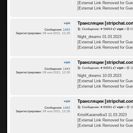
б
[External Link Removed for Gue
щ
е
[External Link Removed for Gue
н
и
е
Трансляции [stripchat.co
vipit
С
Сообщение: # 59963
vipit
»
01
Сообщения:
1483
о
Зарегистрирован:
09 ноя 2021, 12:26
о
Night_dreams 01.03.2023
б
[External Link Removed for Gue
щ
е
[External Link Removed for Gue
н
и
е
Трансляции [stripchat.co
vipit
С
Сообщение: # 60051
vipit
»
11
Сообщения:
1483
о
Зарегистрирован:
09 ноя 2021, 12:26
о
Night_dreams 10.03.2023
б
[External Link Removed for Gue
щ
е
[External Link Removed for Gue
н
и
е
Трансляции [stripchat.co
vipit
С
Сообщение: # 60061
vipit
»
11
Сообщения:
1483
о
Зарегистрирован:
09 ноя 2021, 12:26
о
KristiKaramelka3 11.03.2023
б
[External Link Removed for Gue
щ
е
[External Link Removed for Gue
н
и