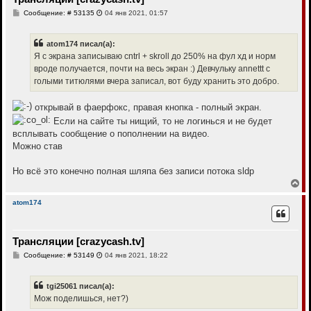
с
С
Сообщение: # 53135
04 янв 2021, 01:57
я
о
к
о
н
б
atom174 писал(а):
щ
а
е
Я с экрана записываю cntrl + skroll до 250% на фул хд и норм
ч
н
а
вроде получается, почти на весь экран :) Девчульку annettt с
и
л
е
голыми титюлями вчера записал, вот буду хранить это добро.
у
открывай в фаерфокс, правая кнопка - полный экран.
Если на сайте ты нищий, то не логинься и не будет
всплывать сообщение о пополнении на видео.
Можно став
Но всё это конечно полная шляпа без записи потока sldp
В
е
р
atom174
н
у
т
Трансляции [crazycash.tv]
ь
с
С
Сообщение: # 53149
04 янв 2021, 18:22
я
о
к
о
н
б
tgi25061 писал(а):
щ
а
е
Мож поделишься, нет?)
ч
н
а