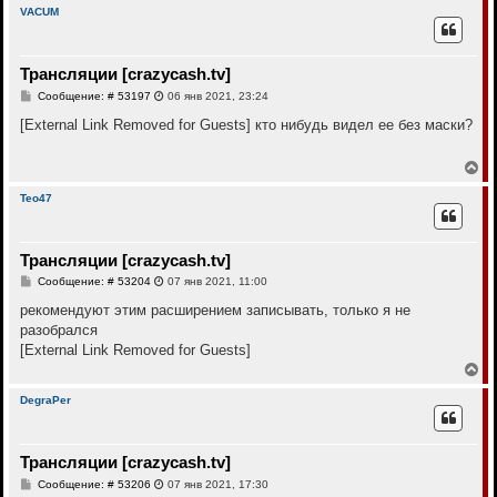
и
р
л
VACUM
е
н
у
у
т
Трансляции [crazycash.tv]
ь
с
С
Сообщение: # 53197
06 янв 2021, 23:24
я
о
к
о
[External Link Removed for Guests]
кто нибудь видел ее без маски?
н
б
щ
а
е
В
ч
н
е
а
и
р
л
Teo47
е
н
у
у
т
Трансляции [crazycash.tv]
ь
с
С
Сообщение: # 53204
07 янв 2021, 11:00
я
о
к
о
рекомендуют этим расширением записывать, только я не
н
б
разобрался
щ
а
е
[External Link Removed for Guests]
ч
н
а
В
и
л
е
е
у
р
DegraPer
н
у
т
Трансляции [crazycash.tv]
ь
с
С
Сообщение: # 53206
07 янв 2021, 17:30
я
о