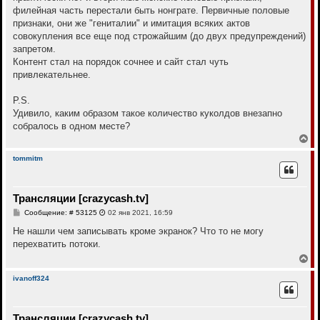
филейная часть перестали быть нонграте. Первичные половые
признаки, они же "гениталии" и имитация всяких актов
совокупления все еще под строжайшим (до двух предупреждений)
запретом.
Контент стал на порядок сочнее и сайт стал чуть
привлекательнее.
P.S.
Удивило, каким образом такое количество куколдов внезапно
собралось в одном месте?
В
е
р
tommitm
н
у
т
Трансляции [crazycash.tv]
ь
с
С
Сообщение: # 53125
02 янв 2021, 16:59
я
о
к
о
Не нашли чем записывать кроме экранок? Что то не могу
н
б
перехватить потоки.
щ
а
е
В
ч
н
е
а
и
р
л
ivanoff324
е
н
у
у
т
Трансляции [crazycash.tv]
ь