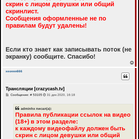
скрин с лицом девушки или общий
е
скринлист.
Сообщения оформленные не по
правилам будут удалены!
Если кто знает как записывать поток (не
экранку) сообщите. Спасибо!
В
е
р
xeonnn666
н
у
т
Трансляции [crazycash.tv]
ь
с
С
Сообщение: # 53105
31 дек 2020, 16:18
я
о
к
о
н
б
adminhx писал(а):
щ
а
е
Правила публикации ссылок на видео
ч
н
а
(18+) в этом разделе:
и
л
е
к каждому видеофайлу должен быть
у
скрин с лицом девушки или общий