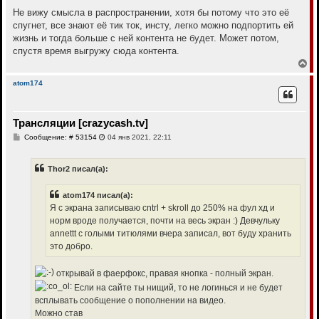
и
л
е
Не вижу смысла в распространении, хотя бы потому что это её
у
спугнет, все знают её тик ток, инсту, легко можно подпортить ей
жизнь и тогда больше с ней контента не будет. Может потом,
спустя время выгружу сюда контента.
В
е
р
atom174
н
у
т
Трансляции [crazycash.tv]
ь
с
С
Сообщение: # 53154
04 янв 2021, 22:11
я
о
к
о
н
б
Thor2 писал(а):
щ
а
е
ч
н
а
atom174 писал(а):
и
л
е
Я с экрана записываю cntrl + skroll до 250% на фул хд и
у
норм вроде получается, почти на весь экран :) Девчульку
annettt с голыми титюлями вчера записал, вот буду хранить
это добро.
открывай в фаерфокс, правая кнопка - полный экран.
Если на сайте ты нищий, то не логинься и не будет
всплывать сообщение о пополнении на видео.
Можно став