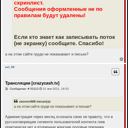
скринлист.
Сообщения оформленные не по
правилам будут удалены!
Если кто знает как записывать поток
(не экранку) сообщите. Спасибо!
а на этом сайте груди не показывают и письки?
В
е
р
ext_00
н
у
т
Трансляции [crazycash.tv]
ь
с
С
Сообщение: # 53113
01 янв 2021, 16:52
я
о
к
о
н
б
xeonnn666 писал(а):
щ
а
е
а на этом сайте груди не показывают и письки?
ч
н
а
и
л
е
Администрация через месяц осознала свою не правоту, что в
у
русскоговорящем сегменте пользователей контента геев
практически нет и вторичные женские половые признаки,