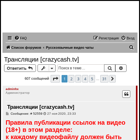
Записи трансляций видео чатов,
записи приватов, webcam caps
forum
FAQ
Регистрация
Вход
П
Список форумов
Русскоязычные видео чаты
о
Трансляции [crazycash.tv]
и
Поиск
Расшир
Ответить
с
к
Страница
1
из
31
1
2
3
4
5
31
След.
607 сообщений
…
adminhx
Администратор
Трансляции [crazycash.tv]
С
Сообщение: # 52559
27 ноя 2020, 23:33
о
Правила публикации ссылок на видео
о
б
(18+) в этом разделе:
щ
е
к каждому видеофайлу должен быть
н
и