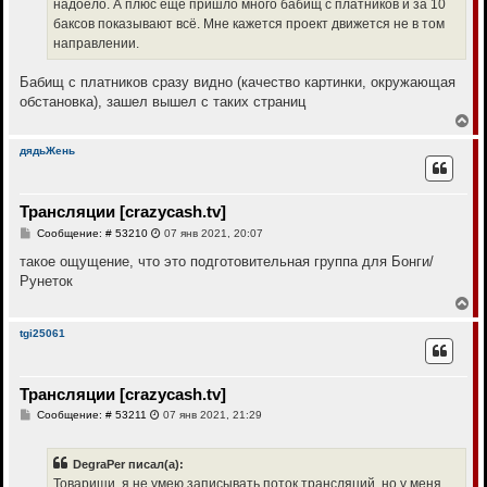
а
надоело. А плюс еще пришло много бабищ с платников и за 10
и
л
е
баксов показывают всё. Мне кажется проект движется не в том
у
направлении.
Бабищ с платников сразу видно (качество картинки, окружающая
обстановка), зашел вышел с таких страниц
В
е
р
дядьЖень
н
у
т
Трансляции [crazycash.tv]
ь
с
С
Сообщение: # 53210
07 янв 2021, 20:07
я
о
к
о
такое ощущение, что это подготовительная группа для Бонги/
н
б
Рунеток
щ
а
е
В
ч
н
е
а
и
р
л
tgi25061
е
н
у
у
т
Трансляции [crazycash.tv]
ь
с
С
Сообщение: # 53211
07 янв 2021, 21:29
я
о
к
о
н
б
DegraPer писал(а):
щ
а
е
Товарищи, я не умею записывать поток трансляций, но у меня
ч