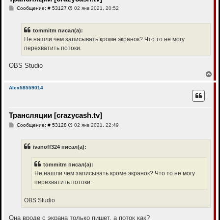
с
С
Сообщение: # 53127
02 янв 2021, 20:52
я
о
к
о
н
б
tommitm писал(а):
щ
а
е
Не нашли чем записывать кроме экранок? Что то не могу
ч
н
а
перехватить потоки.
и
л
е
у
OBS Studio
В
е
р
Alex58559014
н
у
т
Трансляции [crazycash.tv]
ь
с
С
Сообщение: # 53128
02 янв 2021, 22:49
я
о
к
о
н
б
ivanoff324 писал(а):
щ
а
е
ч
н
а
tommitm писал(а):
и
л
е
Не нашли чем записывать кроме экранок? Что то не могу
у
перехватить потоки.
OBS Studio
Она вроде с экрана только пишет, а поток как?