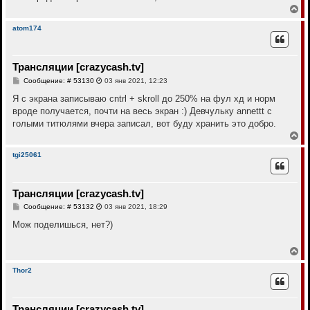
В
е
р
atom174
н
у
т
Трансляции [crazycash.tv]
ь
с
С
Сообщение: # 53130
03 янв 2021, 12:23
я
о
к
о
Я с экрана записываю cntrl + skroll до 250% на фул хд и норм
н
б
вроде получается, почти на весь экран :) Девчульку annettt с
щ
а
е
голыми титюлями вчера записал, вот буду хранить это добро.
ч
н
а
В
и
л
е
е
у
р
tgi25061
н
у
т
Трансляции [crazycash.tv]
ь
с
С
Сообщение: # 53132
03 янв 2021, 18:29
я
о
к
о
Мож поделишься, нет?)
н
б
щ
а
е
В
ч
н
е
а
и
р
л
Thor2
е
н
у
у
т
Трансляции [crazycash.tv]
ь