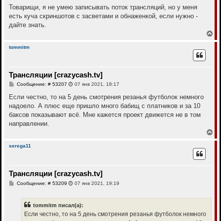
к
о
Товарищи, я не умею записывать поток трансляций, но у меня
н
б
есть куча скриншотов с засветами и обнаженкой, если нужно -
щ
а
е
дайте знать.
ч
н
а
В
и
л
е
е
у
р
tommitm
н
у
т
Трансляции [crazycash.tv]
ь
с
С
Сообщение: # 53207
07 янв 2021, 18:17
я
о
к
о
Если честно, то на 5 день смотрения резанья футболок немного
н
б
надоело. А плюс еще пришло много бабищ с платников и за 10
щ
а
е
баксов показывают всё. Мне кажется проект движется не в том
ч
н
а
направлении.
и
л
е
В
у
е
р
serega11
н
у
т
Трансляции [crazycash.tv]
ь
с
С
Сообщение: # 53209
07 янв 2021, 19:19
я
о
к
о
н
б
tommitm писал(а):
щ
а
е
Если честно, то на 5 день смотрения резанья футболок немного
ч
н