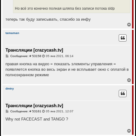
Но всё это конечно полная шляпа без записи потока sldp
теперь так буду записывать, спасибо за инфу
В
е
р
tamaman
н
у
т
Трансляции [crazycash.tv]
ь
с
С
Сообщение: # 53158
05 янв 2021, 06:14
я
о
к
о
правая кнопка на видео = показать элементы управления =
н
б
появляется кнопка во весь экран и не всплывает окно с оплатой в
щ
а
е
полноэкранном режиме
ч
н
а
В
и
л
е
е
у
р
dmtry
н
у
т
Трансляции [crazycash.tv]
ь
с
С
Сообщение: # 53161
05 янв 2021, 12:07
я
о
к
о
Why not FACECAST and TANGO ?
н
б
щ
а
е
В
ч
н
е
а