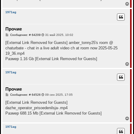
е
В
е
р
1971ag
н
у
т
Прочие
ь
с
С
Сообщение: # 64209
31 май 2025, 10:02
я
о
к
о
[External Link Removed for Guests]
amber_tonny25's room @
н
б
chaturbate - chat in a live adult video ch at room now 2025-05-25
щ
а
е
19_36.mp4
ч
н
а
Размер 1.16 Gb
[External Link Removed for Guests]
и
л
е
В
у
е
р
1971ag
н
у
т
Прочие
ь
с
С
Сообщение: # 64526
09 сен 2025, 17:05
я
о
к
о
[External Link Removed for Guests]
н
б
dazhe_operator_prisoedenilsja-.mp4
щ
а
е
Размер 688.15 Mb
[External Link Removed for Guests]
ч
н
а
В
и
л
е
е
у
р
1971ag
н