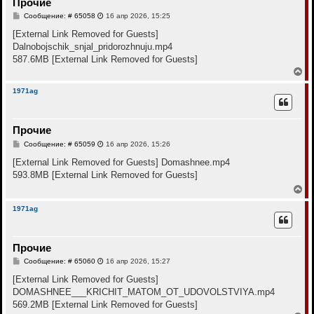
Прочие
ь
с
С
Сообщение: # 65058
16 апр 2026, 15:25
я
о
к
о
[External Link Removed for Guests]
н
б
Dalnobojschik_snjal_pridorozhnuju.mp4
щ
а
е
587.6MB
[External Link Removed for Guests]
ч
н
а
В
и
л
е
е
у
р
1971ag
н
у
т
Прочие
ь
с
С
Сообщение: # 65059
16 апр 2026, 15:26
я
о
к
о
[External Link Removed for Guests]
Domashnee.mp4
н
б
593.8MB
[External Link Removed for Guests]
щ
а
е
В
ч
н
е
а
и
р
л
1971ag
е
н
у
у
т
Прочие
ь
с
С
Сообщение: # 65060
16 апр 2026, 15:27
я
о
к
о
[External Link Removed for Guests]
н
б
DOMASHNEE___KRICHIT_MATOM_OT_UDOVOLSTVIYA.mp4
щ
а
е
569.2MB
[External Link Removed for Guests]
ч
н