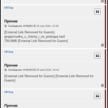
а
В
и
л
е
е
у
р
1971ag
н
у
т
Прочие
ь
с
С
Сообщение: # 65061
16 апр 2026, 15:28
я
о
к
о
[External Link Removed for Guests]
н
б
gruppovuwka_s_zhenoj_i_ee_podrugoj.mp4
щ
а
е
756.6MB
[External Link Removed for Guests]
ч
н
а
В
и
л
е
е
у
р
1971ag
н
у
т
Прочие
ь
с
С
Сообщение: # 65153
25 май 2026, 18:22
я
о
к
о
[External Link Removed for Guests]
[External Link Removed for
н
б
Guests]
щ
а
е
В
ч
н
е
а
и
р
л
1971ag
е
н
у
у
т
Прочие
ь