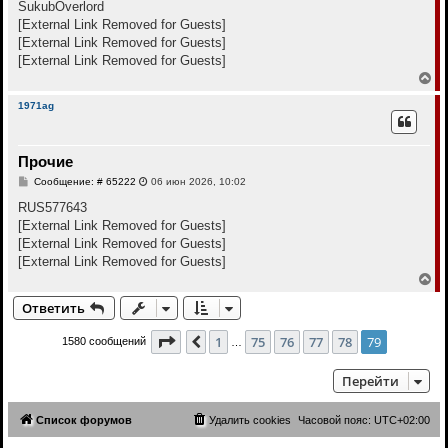
к
о
SukubOverlord
н
б
[External Link Removed for Guests]
щ
а
е
[External Link Removed for Guests]
ч
н
а
[External Link Removed for Guests]
и
л
е
В
у
е
р
1971ag
н
у
т
Прочие
ь
с
С
Сообщение: # 65222
06 июн 2026, 10:02
я
о
к
о
RUS577643
н
б
[External Link Removed for Guests]
щ
а
е
[External Link Removed for Guests]
ч
н
а
[External Link Removed for Guests]
и
л
е
В
у
е
Ответить
р
н
у
Страница
79
из
79
1
75
76
77
78
79
Пред.
1580 сообщений
…
т
ь
с
Перейти
я
к
н
Список форумов
Удалить cookies
Часовой пояс:
UTC+02:00
а
ч