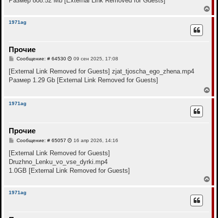
Размер 808.52 Mb
[External Link Removed for Guests]
ч
н
а
В
и
л
е
е
у
р
1971ag
н
у
т
Прочие
ь
с
С
Сообщение: # 64530
09 сен 2025, 17:08
я
о
к
о
[External Link Removed for Guests]
zjat_tjoscha_ego_zhena.mp4
н
б
Размер 1.29 Gb
[External Link Removed for Guests]
щ
а
е
В
ч
н
е
а
и
р
л
1971ag
е
н
у
у
т
Прочие
ь
с
С
Сообщение: # 65057
16 апр 2026, 14:16
я
о
к
о
[External Link Removed for Guests]
н
б
Druzhno_Lenku_vo_vse_dyrki.mp4
щ
а
е
1.0GB
[External Link Removed for Guests]
ч
н
а
В
и
л
е
е
у
р
1971ag
н
у
т