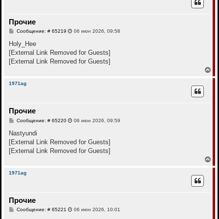
н
у
у
т
Прочие
ь
с
С
Сообщение: # 65219
06 июн 2026, 09:58
я
о
к
о
Holy_Hee
н
б
[External Link Removed for Guests]
щ
а
е
[External Link Removed for Guests]
ч
н
а
В
и
л
е
е
у
р
1971ag
н
у
т
Прочие
ь
с
С
Сообщение: # 65220
06 июн 2026, 09:59
я
о
к
о
Nastyundi
н
б
[External Link Removed for Guests]
щ
а
е
[External Link Removed for Guests]
ч
н
а
В
и
л
е
е
у
р
1971ag
н
у
т
Прочие
ь
с
С
Сообщение: # 65221
06 июн 2026, 10:01
я
о