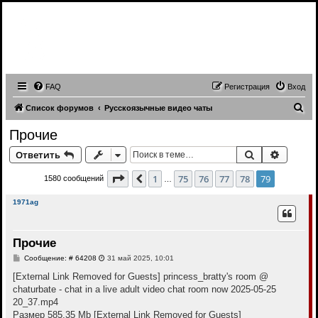
Записи трансляций видео чатов,
записи приватов, webcam caps
forum
FAQ
Регистрация
Вход
П
Список форумов
Русскоязычные видео чаты
о
Прочие
и
Поиск
Расшир
Ответить
с
к
Страница
79
из
79
1
75
76
77
78
79
Пред.
1580 сообщений
…
1971ag
Прочие
С
Сообщение: # 64208
31 май 2025, 10:01
о
о
[External Link Removed for Guests]
princess_bratty's room @
б
chaturbate - chat in a live adult video chat room now 2025-05-25
щ
е
20_37.mp4
н
Размер 585.35 Mb
[External Link Removed for Guests]
и