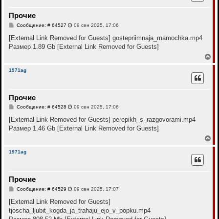
у
т
Прочие
ь
с
С
Сообщение: # 64527
09 сен 2025, 17:06
я
о
к
о
[External Link Removed for Guests]
gostepriimnaja_mamochka.mp4
н
б
Размер 1.89 Gb
[External Link Removed for Guests]
щ
а
е
В
ч
н
е
а
и
р
л
1971ag
е
н
у
у
т
Прочие
ь
с
С
Сообщение: # 64528
09 сен 2025, 17:06
я
о
к
о
[External Link Removed for Guests]
perepikh_s_razgovorami.mp4
н
б
Размер 1.46 Gb
[External Link Removed for Guests]
щ
а
е
В
ч
н
е
а
и
р
л
1971ag
е
н
у
у
т
Прочие
ь
с
С
Сообщение: # 64529
09 сен 2025, 17:07
я
о
к
о
[External Link Removed for Guests]
н
б
tjoscha_ljubit_kogda_ja_trahaju_ejo_v_popku.mp4
щ
а
е