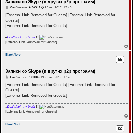
Записи со Skype (и других p2p программ)
ь
с
С
Сообщение: # 30344
26 окт 2017, 17:40
я
о
к
о
[External Link Removed for Guests]
[External Link Removed for
н
б
Guests]
щ
а
е
[External Link Removed for Guests]
ч
н
а
и
л
е
#
Don't fuck my brain
!!!
у
[External Link Removed for Guests]
В
е
р
BlackNorth
н
у
т
Записи со Skype (и других p2p программ)
ь
с
С
Сообщение: # 30345
26 окт 2017, 17:40
я
о
к
о
[External Link Removed for Guests]
[External Link Removed for
н
б
Guests]
щ
а
е
[External Link Removed for Guests]
ч
н
а
и
л
е
#
Don't fuck my brain
!!!
у
[External Link Removed for Guests]
В
е
р
BlackNorth
н
у