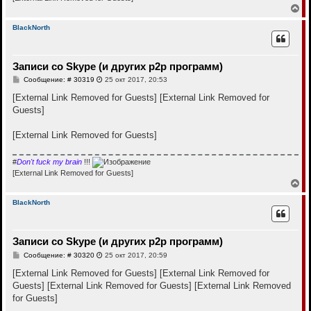
В
е
р
BlackNorth
н
у
т
Записи со Skype (и других p2p программ)
ь
с
С
Сообщение: # 30319
25 окт 2017, 20:53
я
о
к
о
[External Link Removed for Guests]
[External Link Removed for
н
б
Guests]
щ
а
е
ч
н
а
[External Link Removed for Guests]
и
л
е
у
#
Don't fuck my brain
!!!
[External Link Removed for Guests]
В
е
р
BlackNorth
н
у
т
Записи со Skype (и других p2p программ)
ь
с
С
Сообщение: # 30320
25 окт 2017, 20:59
я
о
к
о
[External Link Removed for Guests]
[External Link Removed for
н
б
Guests]
[External Link Removed for Guests]
[External Link Removed
щ
а
е
for Guests]
ч
н
а