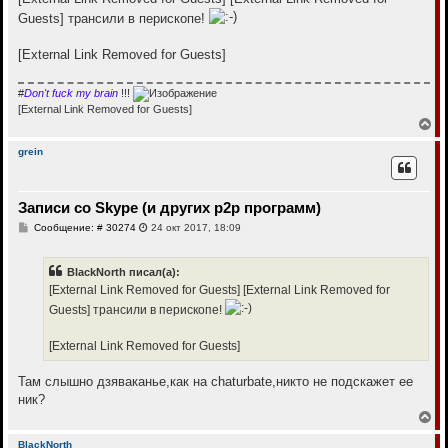
н
б
Guests]
трансили в перископе!
щ
а
е
ч
н
а
[External Link Removed for Guests]
и
л
е
у
#
Don't fuck my brain
!!!
[External Link Removed for Guests]
В
е
р
grein
н
у
т
Записи со Skype (и других p2p программ)
ь
с
С
Сообщение: # 30274
24 окт 2017, 18:09
я
о
к
о
н
б
BlackNorth писал(а):
щ
а
е
[External Link Removed for Guests]
[External Link Removed for
ч
н
а
Guests]
трансили в перископе!
и
л
е
у
[External Link Removed for Guests]
Там слышно дзяваканье,как на chaturbate,никто не подскажет ее
ник?
В
е
р
BlackNorth