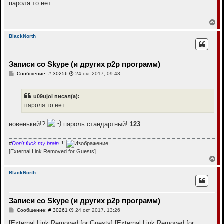
к
о
пароля то нет
н
б
щ
а
е
В
ч
н
е
а
и
р
л
BlackNorth
е
н
у
у
т
Записи со Skype (и других p2p программ)
ь
с
С
Сообщение: # 30256
24 окт 2017, 09:43
я
о
к
о
н
б
u09ujoi писал(а):
щ
а
е
пароля то нет
ч
н
а
и
л
е
новенький!?
пароль
стандартный!
123
.
у
#
Don't fuck my brain
!!!
[External Link Removed for Guests]
В
е
р
BlackNorth
н
у
т
Записи со Skype (и других p2p программ)
ь
с
С
Сообщение: # 30261
24 окт 2017, 13:26
я
о
к
о
[External Link Removed for Guests]
[External Link Removed for