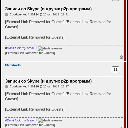
у
т
Записи со Skype (и других p2p программ)
ь
с
С
Сообщение: # 30324
25 окт 2017, 21:41
я
о
к
о
[External Link Removed for Guests]
[External Link Removed for
н
б
Guests]
щ
а
е
ч
н
а
[External Link Removed for Guests]
и
л
е
у
#
Don't fuck my brain
!!!
[External Link Removed for Guests]
В
е
р
BlackNorth
н
у
т
Записи со Skype (и других p2p программ)
ь
с
С
Сообщение: # 30326
25 окт 2017, 22:37
я
о
к
о
[External Link Removed for Guests]
[External Link Removed for
н
б
Guests]
щ
а
е
ч
н
а
[External Link Removed for Guests]
и
л
е
у
#
Don't fuck my brain
!!!
[External Link Removed for Guests]