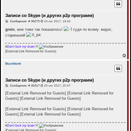
н
у
т
Записи со Skype (и других p2p программ)
ь
с
С
Сообщение: # 30275
24 окт 2017, 18:44
я
о
к
о
grein
, мне тоже так показалось!
судя по всему. видос,
н
б
старенький
щ
а
е
ч
н
а
и
#
Don't fuck my brain
!!!
л
е
[External Link Removed for Guests]
у
В
е
р
BlackNorth
н
у
т
Записи со Skype (и других p2p программ)
ь
с
С
Сообщение: # 30317
25 окт 2017, 20:47
я
о
к
о
[External Link Removed for Guests]
[External Link Removed for
н
б
Guests]
[External Link Removed for Guests]
щ
а
е
ч
н
а
[External Link Removed for Guests]
[External Link Removed for
и
л
е
Guests]
[External Link Removed for Guests]
у
#
Don't fuck my brain
!!!
[External Link Removed for Guests]