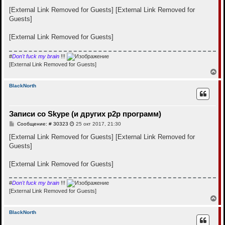
я
о
к
о
[External Link Removed for Guests]
[External Link Removed for
н
б
Guests]
щ
а
е
ч
н
а
[External Link Removed for Guests]
и
л
е
у
#
Don't fuck my brain
!!!
[External Link Removed for Guests]
В
е
р
BlackNorth
н
у
т
Записи со Skype (и других p2p программ)
ь
с
С
Сообщение: # 30323
25 окт 2017, 21:30
я
о
к
о
[External Link Removed for Guests]
[External Link Removed for
н
б
Guests]
щ
а
е
ч
н
а
[External Link Removed for Guests]
и
л
е
у
#
Don't fuck my brain
!!!
[External Link Removed for Guests]
В
е
р
BlackNorth
н