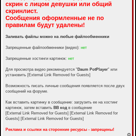
скрин с лицом девушки или общий
е
скринлист.
Сообщения оформленные не по
правилам будут удалены!
Заливать файлы можно на любые файлообменники
Запрещенные файлообменники (видео):
нет
Запрещенные хостинги картинок:
нет
Для просмотра видео рекомендуется "
Daum PotPlayer
" или
установить
[External Link Removed for Guests]
Возможность писать личные сообщения появляется после двух
сообщений на форуме.
Как вставить картинку в сообщение: загрузить ее на хостинг
картинок, затем вставить
BB код
в сообщение
[External Link Removed for Guests]
[External Link Removed for
Guests]
[External Link Removed for Guests]
Реклама и ссылки на сторонние ресурсы - запрещены!
В