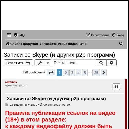
Записи трансляций видео чатов,
записи приватов, webcam caps
forum
FAQ
Регистрация
Вход
П
Список форумов
Русскоязычные видео чаты
о
Записи со Skype (и других p2p программ)
и
Поиск
Расшир
Ответить
с
к
Страница
1
из
25
1
2
3
4
5
25
След.
498 сообщений
…
adminhx
Администратор
Записи со Skype (и других p2p программ)
С
Сообщение: # 28397
09 сен 2017, 01:19
о
Правила публикации ссылок на видео
о
б
(18+) в этом разделе:
щ
е
к каждому видеофайлу должен быть
н
и