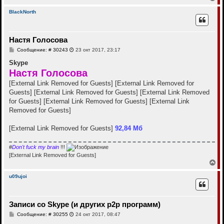
е
р
BlackNorth
н
у
т
Настя Голосова
ь
с
С
Сообщение: # 30243
23 окт 2017, 23:17
я
о
к
о
Skype
н
б
Настя Голосова
щ
а
е
ч
[External Link Removed for Guests]
[External Link Removed for
н
а
Guests]
[External Link Removed for Guests]
и
[External Link Removed
л
е
for Guests]
[External Link Removed for Guests]
[External Link
у
Removed for Guests]
[External Link Removed for Guests]
92,84 Мб
#
Don't fuck my brain
!!!
[External Link Removed for Guests]
В
е
р
u09ujoi
н
у
т
Записи со Skype (и других p2p программ)
ь
с
С
Сообщение: # 30255
24 окт 2017, 08:47
я
о