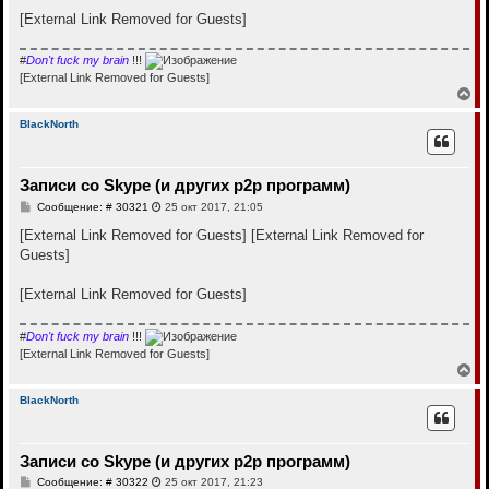
и
л
е
[External Link Removed for Guests]
у
#
Don't fuck my brain
!!!
[External Link Removed for Guests]
В
е
р
BlackNorth
н
у
т
Записи со Skype (и других p2p программ)
ь
с
С
Сообщение: # 30321
25 окт 2017, 21:05
я
о
к
о
[External Link Removed for Guests]
[External Link Removed for
н
б
Guests]
щ
а
е
ч
н
а
[External Link Removed for Guests]
и
л
е
у
#
Don't fuck my brain
!!!
[External Link Removed for Guests]
В
е
р
BlackNorth
н
у
т
Записи со Skype (и других p2p программ)
ь
с
С
Сообщение: # 30322
25 окт 2017, 21:23