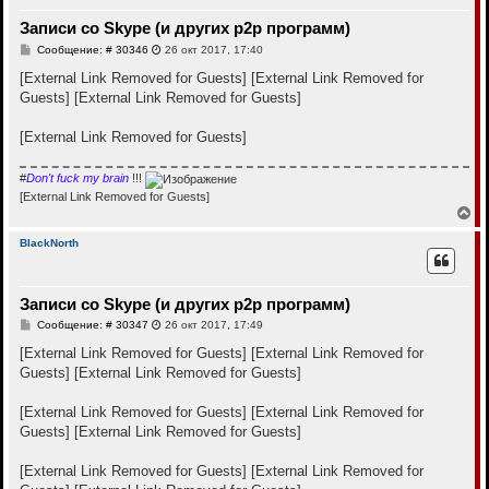
т
Записи со Skype (и других p2p программ)
ь
с
С
Сообщение: # 30346
26 окт 2017, 17:40
я
о
к
о
[External Link Removed for Guests]
[External Link Removed for
н
б
Guests]
[External Link Removed for Guests]
щ
а
е
ч
н
а
[External Link Removed for Guests]
и
л
е
у
#
Don't fuck my brain
!!!
[External Link Removed for Guests]
В
е
р
BlackNorth
н
у
т
Записи со Skype (и других p2p программ)
ь
с
С
Сообщение: # 30347
26 окт 2017, 17:49
я
о
к
о
[External Link Removed for Guests]
[External Link Removed for
н
б
Guests]
[External Link Removed for Guests]
щ
а
е
ч
н
а
[External Link Removed for Guests]
[External Link Removed for
и
л
е
Guests]
[External Link Removed for Guests]
у
[External Link Removed for Guests]
[External Link Removed for