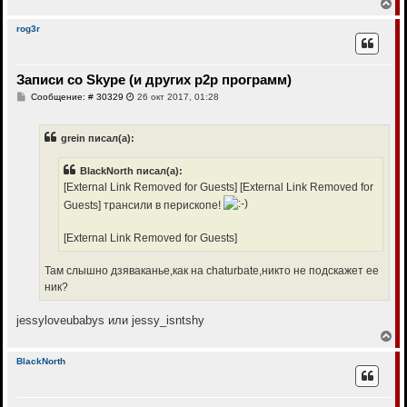
В
е
р
rog3r
н
у
т
Записи со Skype (и других p2p программ)
ь
с
С
Сообщение: # 30329
26 окт 2017, 01:28
я
о
к
о
н
б
grein писал(а):
щ
а
е
ч
н
а
BlackNorth писал(а):
и
л
е
[External Link Removed for Guests]
[External Link Removed for
у
Guests]
трансили в перископе!
[External Link Removed for Guests]
Там слышно дзяваканье,как на chaturbate,никто не подскажет ее
ник?
jessyloveubabys или jessy_isntshy
В
е
р
BlackNorth
н
у
т