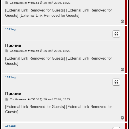
с
С
Сообщение: # 65154
25 май 2026, 18:22
я
о
к
о
[External Link Removed for Guests]
[External Link Removed for
н
б
Guests]
[External Link Removed for Guests]
щ
а
е
В
ч
н
е
а
и
р
л
1971ag
е
н
у
у
т
Прочие
ь
с
С
Сообщение: # 65155
25 май 2026, 18:23
я
о
к
о
[External Link Removed for Guests]
[External Link Removed for
н
б
Guests]
щ
а
е
В
ч
н
е
а
и
р
л
1971ag
е
н
у
у
т
Прочие
ь
с
С
Сообщение: # 65156
26 май 2026, 07:29
я
о
к
о
[External Link Removed for Guests]
[External Link Removed for
н
б
Guests]
щ
а
е
В
ч
н
е
а
и
р
л
1971ag
е