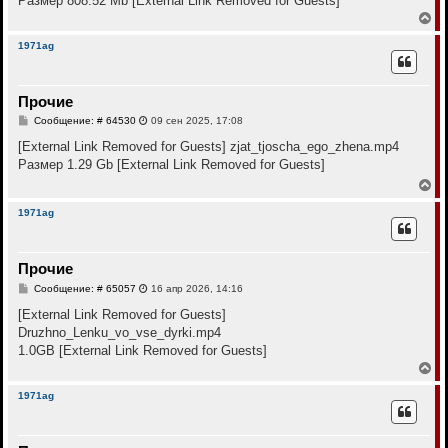
Размер 808.52 Mb
[External Link Removed for Guests]
ч
н
а
В
и
л
е
е
у
р
1971ag
н
у
т
Прочие
ь
с
С
Сообщение: # 64530
09 сен 2025, 17:08
я
о
к
о
[External Link Removed for Guests]
zjat_tjoscha_ego_zhena.mp4
н
б
Размер 1.29 Gb
[External Link Removed for Guests]
щ
а
е
В
ч
н
е
а
и
р
л
1971ag
е
н
у
у
т
Прочие
ь
с
С
Сообщение: # 65057
16 апр 2026, 14:16
я
о
к
о
[External Link Removed for Guests]
н
б
Druzhno_Lenku_vo_vse_dyrki.mp4
щ
а
е
1.0GB
[External Link Removed for Guests]
ч
н
а
В
и
л
е
е
у
р
1971ag
н
у
т