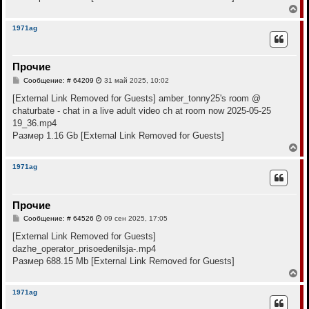
е
В
е
р
1971ag
н
у
т
Прочие
ь
с
С
Сообщение: # 64209
31 май 2025, 10:02
я
о
к
о
[External Link Removed for Guests]
amber_tonny25's room @
н
б
chaturbate - chat in a live adult video ch at room now 2025-05-25
щ
а
е
19_36.mp4
ч
н
а
Размер 1.16 Gb
[External Link Removed for Guests]
и
л
е
В
у
е
р
1971ag
н
у
т
Прочие
ь
с
С
Сообщение: # 64526
09 сен 2025, 17:05
я
о
к
о
[External Link Removed for Guests]
н
б
dazhe_operator_prisoedenilsja-.mp4
щ
а
е
Размер 688.15 Mb
[External Link Removed for Guests]
ч
н
а
В
и
л
е
е
у
р
1971ag
н