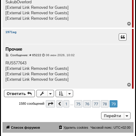
к
о
SukubOverlord
н
б
[External Link Removed for Guests]
щ
а
е
[External Link Removed for Guests]
ч
н
а
[External Link Removed for Guests]
и
л
е
В
у
е
р
1971ag
н
у
т
Прочие
ь
с
С
Сообщение: # 65222
06 июн 2026, 10:02
я
о
к
о
RUS577643
н
б
[External Link Removed for Guests]
щ
а
е
[External Link Removed for Guests]
ч
н
а
[External Link Removed for Guests]
и
л
е
В
у
е
Ответить
р
н
у
Страница
79
из
79
1
75
76
77
78
79
Пред.
1580 сообщений
…
т
ь
с
Перейти
я
к
н
Список форумов
Удалить cookies
Часовой пояс:
UTC+02:00
а
ч