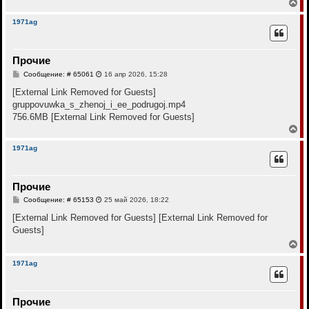
а
В
и
л
е
е
у
р
1971ag
н
у
т
Прочие
ь
с
С
Сообщение: # 65061
16 апр 2026, 15:28
я
о
к
о
[External Link Removed for Guests]
н
б
gruppovuwka_s_zhenoj_i_ee_podrugoj.mp4
щ
а
е
756.6MB
[External Link Removed for Guests]
ч
н
а
В
и
л
е
е
у
р
1971ag
н
у
т
Прочие
ь
с
С
Сообщение: # 65153
25 май 2026, 18:22
я
о
к
о
[External Link Removed for Guests]
[External Link Removed for
н
б
Guests]
щ
а
е
В
ч
н
е
а
и
р
л
1971ag
е
н
у
у
т
Прочие
ь