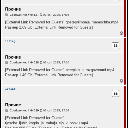
у
т
Прочие
ь
с
С
Сообщение: # 64527
09 сен 2025, 17:06
я
о
к
о
[External Link Removed for Guests]
gostepriimnaja_mamochka.mp4
н
б
Размер 1.89 Gb
[External Link Removed for Guests]
щ
а
е
В
ч
н
е
а
и
р
л
1971ag
е
н
у
у
т
Прочие
ь
с
С
Сообщение: # 64528
09 сен 2025, 17:06
я
о
к
о
[External Link Removed for Guests]
perepikh_s_razgovorami.mp4
н
б
Размер 1.46 Gb
[External Link Removed for Guests]
щ
а
е
В
ч
н
е
а
и
р
л
1971ag
е
н
у
у
т
Прочие
ь
с
С
Сообщение: # 64529
09 сен 2025, 17:07
я
о
к
о
[External Link Removed for Guests]
н
б
tjoscha_ljubit_kogda_ja_trahaju_ejo_v_popku.mp4
щ
а
е