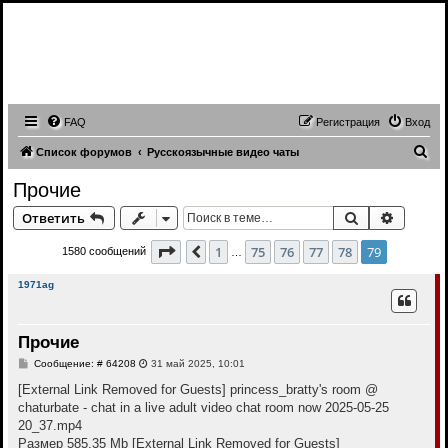
Записи трансляций видео чатов,
записи приватов, webcam caps
forum
FAQ
Регистрация
Вход
П
Список форумов
Русскоязычные видео чаты
о
Прочие
и
Поиск
Расшир
Ответить
с
к
Страница
79
из
79
1
75
76
77
78
79
Пред.
1580 сообщений
…
1971ag
Прочие
С
Сообщение: # 64208
31 май 2025, 10:01
о
о
[External Link Removed for Guests]
princess_bratty's room @
б
chaturbate - chat in a live adult video chat room now 2025-05-25
щ
е
20_37.mp4
н
Размер 585.35 Mb
[External Link Removed for Guests]
и