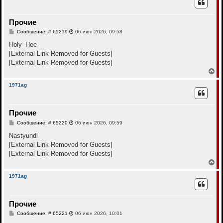
н
у
у
т
Прочие
ь
с
С
Сообщение: # 65219
06 июн 2026, 09:58
я
о
к
о
Holy_Hee
н
б
[External Link Removed for Guests]
щ
а
е
[External Link Removed for Guests]
ч
н
а
В
и
л
е
е
у
р
1971ag
н
у
т
Прочие
ь
с
С
Сообщение: # 65220
06 июн 2026, 09:59
я
о
к
о
Nastyundi
н
б
[External Link Removed for Guests]
щ
а
е
[External Link Removed for Guests]
ч
н
а
В
и
л
е
е
у
р
1971ag
н
у
т
Прочие
ь
с
С
Сообщение: # 65221
06 июн 2026, 10:01
я
о