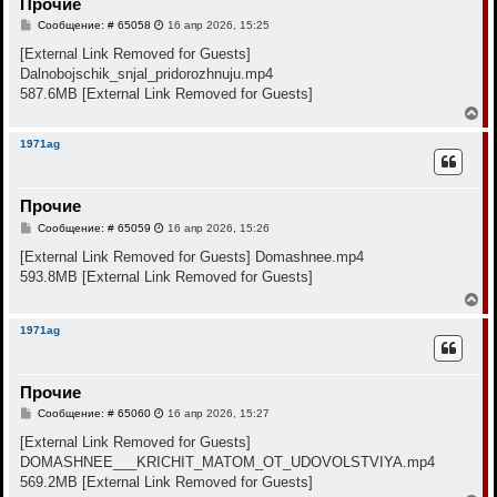
Прочие
ь
с
С
Сообщение: # 65058
16 апр 2026, 15:25
я
о
к
о
[External Link Removed for Guests]
н
б
Dalnobojschik_snjal_pridorozhnuju.mp4
щ
а
е
587.6MB
[External Link Removed for Guests]
ч
н
а
В
и
л
е
е
у
р
1971ag
н
у
т
Прочие
ь
с
С
Сообщение: # 65059
16 апр 2026, 15:26
я
о
к
о
[External Link Removed for Guests]
Domashnee.mp4
н
б
593.8MB
[External Link Removed for Guests]
щ
а
е
В
ч
н
е
а
и
р
л
1971ag
е
н
у
у
т
Прочие
ь
с
С
Сообщение: # 65060
16 апр 2026, 15:27
я
о
к
о
[External Link Removed for Guests]
н
б
DOMASHNEE___KRICHIT_MATOM_OT_UDOVOLSTVIYA.mp4
щ
а
е
569.2MB
[External Link Removed for Guests]
ч
н