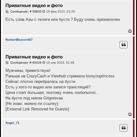
т
Приватные видео и фото
ь
с
С
Сообщение: # 59835
19 фев 2023, 21:29
я
о
к
о
Есть слив Азы с телеги или бусти ? Буду очень признателен
н
б
щ
а
е
В
ч
н
е
а
и
р
л
NorbertBeaver467
е
н
у
у
т
Приватные видео и фото
ь
с
С
Сообщение: # 60226
10 апр 2023, 01:48
я
о
к
о
Мужчины, приветствую!
н
б
Раньше на CrazyCash и Viewhub стримила loveyouprincess
щ
а
е
Сейчас плотно перебралась на бусти
ч
н
а
Есть у кого-то видео или записи трансляций?
и
л
е
Цена стоит большая, поэтому очень любопытно...
у
На бусти под ником Grigorevaa
(Не знаю, можно ли ссылку)
[External Link Removed for Guests]
В
е
р
Angel_71
н
у
т