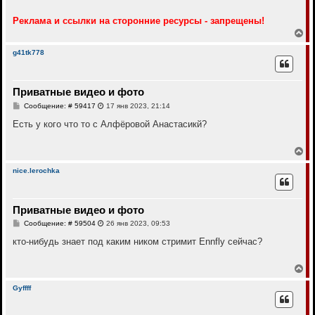
Реклама и ссылки на сторонние ресурсы - запрещены!
В
е
р
g41tk778
н
у
т
Приватные видео и фото
ь
с
С
Сообщение: # 59417
17 янв 2023, 21:14
я
о
к
о
Есть у кого что то с Алфёровой Анастасикй?
н
б
щ
а
е
В
ч
н
е
а
и
р
л
nice.lerochka
е
н
у
у
т
Приватные видео и фото
ь
с
С
Сообщение: # 59504
26 янв 2023, 09:53
я
о
к
о
кто-нибудь знает под каким ником стримит Ennfly сейчас?
н
б
щ
а
е
В
ч
н
е
а
и
р
л
Gyffff
е
н
у
у