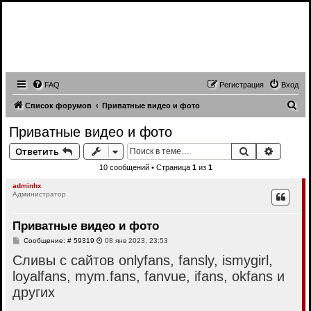
Записи трансляций видео чатов,
записи приватов, webcam caps
forum
FAQ
Регистрация
Вход
П
Список форумов
Приватные видео и фото
о
Приватные видео и фото
и
Поиск
Расшир
Ответить
с
10 сообщений • Страница
1
из
1
к
adminhx
Администратор
Приватные видео и фото
С
Сообщение: # 59319
08 янв 2023, 23:53
о
Сливы с сайтов onlyfans, fansly, ismygirl,
о
б
loyalfans, mym.fans, fanvue, ifans, okfans и
щ
е
других
н
и
е