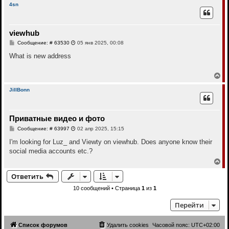
р
л
4sn
е
н
у
у
т
viewhub
ь
с
С
Сообщение: # 63530
05 янв 2025, 00:08
я
о
к
о
What is new address
н
б
щ
а
е
В
ч
н
е
а
и
р
л
JillBonn
е
н
у
у
т
Приватные видео и фото
ь
с
С
Сообщение: # 63997
02 апр 2025, 15:15
я
о
к
о
I'm looking for Luz_ and Viewty on viewhub. Does anyone know their
н
б
social media accounts etc.?
щ
а
е
В
ч
н
е
а
и
Ответить
р
л
е
н
у
10 сообщений • Страница
1
из
1
у
т
Перейти
ь
с
я
Список форумов
Удалить cookies
Часовой пояс:
UTC+02:00
к