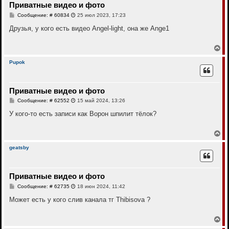
Приватные видео и фото
ь
с
С
Сообщение: # 60834
25 июл 2023, 17:23
я
о
к
о
Друзья, у кого есть видео Angel-light, она же Ange1
н
б
щ
а
е
В
ч
н
е
а
и
р
л
Pupok
е
н
у
у
т
Приватные видео и фото
ь
с
С
Сообщение: # 62552
15 май 2024, 13:26
я
о
к
о
У кого-то есть записи как Ворон шпилит тёлок?
н
б
щ
а
е
В
ч
н
е
а
и
р
л
geatsby
е
н
у
у
т
Приватные видео и фото
ь
с
С
Сообщение: # 62735
18 июн 2024, 11:42
я
о
к
о
Может есть у кого слив канала тг Thibisova ?
н
б
щ
а
е
В
ч
н
е
а
и