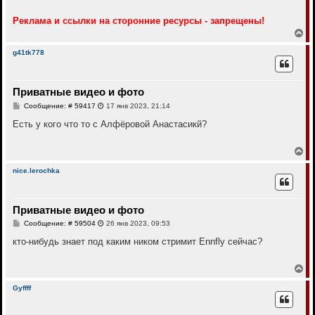
Реклама и ссылки на сторонние ресурсы - запрещены!
В
е
р
g41tk778
н
у
т
Приватные видео и фото
ь
с
С
Сообщение: # 59417
17 янв 2023, 21:14
я
о
к
о
Есть у кого что то с Алфёровой Анастасикй?
н
б
щ
а
е
В
ч
н
е
а
и
р
л
nice.lerochka
е
н
у
у
т
Приватные видео и фото
ь
с
С
Сообщение: # 59504
26 янв 2023, 09:53
я
о
к
о
кто-нибудь знает под каким ником стримит Ennfly сейчас?
н
б
щ
а
е
В
ч
н
е
а
и
р
л
Gyffff
е
н
у
у