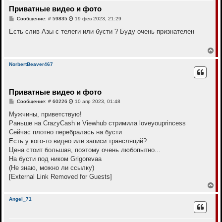
т
Приватные видео и фото
ь
с
С
Сообщение: # 59835
19 фев 2023, 21:29
я
о
к
о
Есть слив Азы с телеги или бусти ? Буду очень признателен
н
б
щ
а
е
В
ч
н
е
а
и
р
л
NorbertBeaver467
е
н
у
у
т
Приватные видео и фото
ь
с
С
Сообщение: # 60226
10 апр 2023, 01:48
я
о
к
о
Мужчины, приветствую!
н
б
Раньше на CrazyCash и Viewhub стримила loveyouprincess
щ
а
е
Сейчас плотно перебралась на бусти
ч
н
а
Есть у кого-то видео или записи трансляций?
и
л
е
Цена стоит большая, поэтому очень любопытно...
у
На бусти под ником Grigorevaa
(Не знаю, можно ли ссылку)
[External Link Removed for Guests]
В
е
р
Angel_71
н
у
т