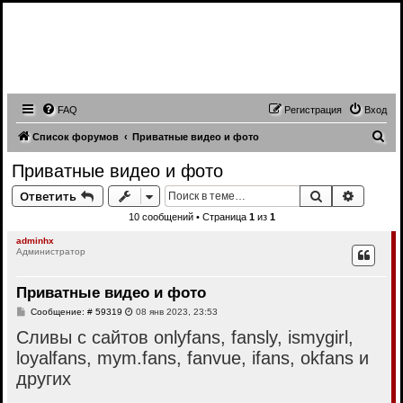
Записи трансляций видео чатов,
записи приватов, webcam caps
forum
FAQ
Регистрация
Вход
П
Список форумов
Приватные видео и фото
о
Приватные видео и фото
и
Поиск
Расшир
Ответить
с
10 сообщений • Страница
1
из
1
к
adminhx
Администратор
Приватные видео и фото
С
Сообщение: # 59319
08 янв 2023, 23:53
о
Сливы с сайтов onlyfans, fansly, ismygirl,
о
б
loyalfans, mym.fans, fanvue, ifans, okfans и
щ
е
других
н
и
е