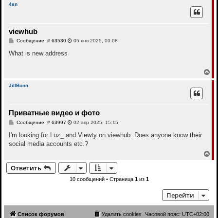
р
л
4sn
е
н
у
у
т
viewhub
ь
с
С
Сообщение: # 63530
05 янв 2025, 00:08
я
о
к
о
What is new address
н
б
щ
а
е
В
ч
н
е
а
и
р
л
JillBonn
е
н
у
у
т
Приватные видео и фото
ь
с
С
Сообщение: # 63997
02 апр 2025, 15:15
я
о
к
о
I'm looking for Luz_ and Viewty on viewhub. Does anyone know their
н
б
social media accounts etc.?
щ
а
е
В
ч
н
е
а
и
Ответить
р
л
е
н
у
10 сообщений • Страница
1
из
1
у
т
Перейти
ь
с
я
Список форумов
Удалить cookies
Часовой пояс:
UTC+02:00
к