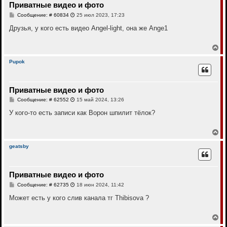
Приватные видео и фото
ь
с
С
Сообщение: # 60834
25 июл 2023, 17:23
я
о
к
о
Друзья, у кого есть видео Angel-light, она же Ange1
н
б
щ
а
е
В
ч
н
е
а
и
р
л
Pupok
е
н
у
у
т
Приватные видео и фото
ь
с
С
Сообщение: # 62552
15 май 2024, 13:26
я
о
к
о
У кого-то есть записи как Ворон шпилит тёлок?
н
б
щ
а
е
В
ч
н
е
а
и
р
л
geatsby
е
н
у
у
т
Приватные видео и фото
ь
с
С
Сообщение: # 62735
18 июн 2024, 11:42
я
о
к
о
Может есть у кого слив канала тг Thibisova ?
н
б
щ
а
е
В
ч
н
е
а
и