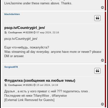
е
LiveJasmine under these names above. Thanks.
В
е
р
blackdarkten
н
у
т
pscp.tv/Countrygirl_jen/
ь
с
С
Сообщение: # 62208
07 мар 2024, 22:16
я
о
к
о
pscp.tv/Countrygirl_jen/
н
б
щ
а
е
Еще что-нибудь, пожалуйста?
ч
н
а
Was streaming all day everyday. anyone have more or newer? please
и
л
е
DM or answer.
у
В
е
р
Sergioo878
н
у
т
Флудилка (сообщения на любые темы)
ь
с
С
Сообщение: # 63261
15 окт 2024, 14:19
я
о
к
о
Друзья , а есть у кого приват с ней ??? поделитесь плиз .
н
б
Последние её ники TifanyWise , tiffanywise
щ
а
е
[External Link Removed for Guests]
ч
н
а
В
и
л
е
е