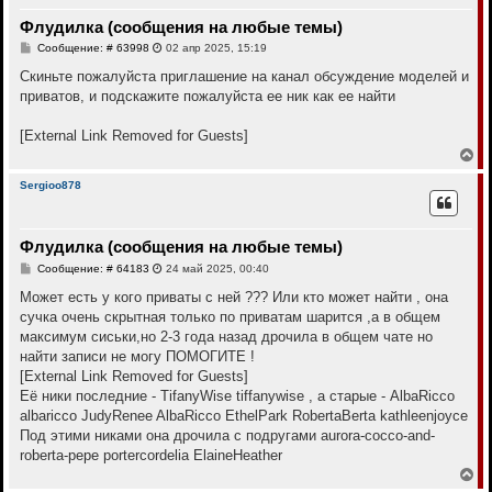
т
Флудилка (сообщения на любые темы)
ь
с
С
Сообщение: # 63998
02 апр 2025, 15:19
я
о
к
о
Скиньте пожалуйста приглашение на канал обсуждение моделей и
н
б
приватов, и подскажите пожалуйста ее ник как ее найти
щ
а
е
ч
н
а
[External Link Removed for Guests]
и
л
е
В
у
е
р
Sergioo878
н
у
т
Флудилка (сообщения на любые темы)
ь
с
С
Сообщение: # 64183
24 май 2025, 00:40
я
о
к
о
Может есть у кого приваты с ней ??? Или кто может найти , она
н
б
сучка очень скрытная только по приватам шарится ,а в общем
щ
а
е
максимум сиськи,но 2-3 года назад дрочила в общем чате но
ч
н
а
найти записи не могу ПОМОГИТЕ !
и
л
е
[External Link Removed for Guests]
у
Её ники последние - TifanyWise tiffanywise , а старые - AlbaRicco
albaricco JudyRenee AlbaRicco EthelPark RobertaBerta kathleenjoyce
Под этими никами она дрочила с подругами aurora-cocco-and-
roberta-pepe portercordelia ElaineHeather
В
е