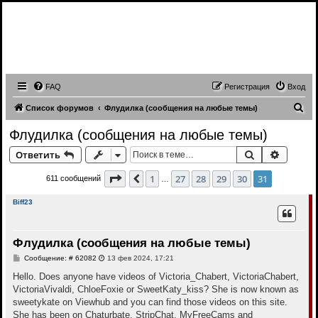
Записи трансляций видео чатов,
записи приватов, webcam caps
forum
FAQ
Регистрация
Вход
П
Список форумов
Флудилка (сообщения на любые темы)
о
Флудилка (сообщения на любые темы)
и
Поиск
Расшир
Ответить
с
к
Страница
31
из
31
1
27
28
29
30
31
Пред.
611 сообщений
…
Biff23
Флудилка (сообщения на любые темы)
С
Сообщение: # 62082
13 фев 2024, 17:21
о
о
Hello. Does anyone have videos of Victoria_Chabert, VictoriaChabert,
б
VictoriaVivaldi, ChloeFoxie or SweetKaty_kiss? She is now known as
щ
е
sweetykate on Viewhub and you can find those videos on this site.
н
She has been on Chaturbate, StripChat, MyFreeCams and
и