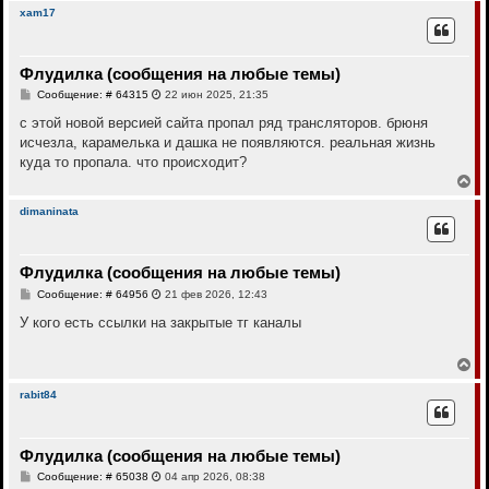
р
xam17
н
у
т
Флудилка (сообщения на любые темы)
ь
с
С
Сообщение: # 64315
22 июн 2025, 21:35
я
о
к
о
с этой новой версией сайта пропал ряд трансляторов. брюня
н
б
исчезла, карамелька и дашка не появляются. реальная жизнь
щ
а
е
куда то пропала. что происходит?
ч
н
а
В
и
л
е
е
у
р
dimaninata
н
у
т
Флудилка (сообщения на любые темы)
ь
с
С
Сообщение: # 64956
21 фев 2026, 12:43
я
о
к
о
У кого есть ссылки на закрытые тг каналы
н
б
щ
а
е
В
ч
н
е
а
и
р
л
rabit84
е
н
у
у
т
Флудилка (сообщения на любые темы)
ь
с
С
Сообщение: # 65038
04 апр 2026, 08:38
я
о