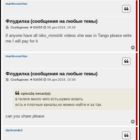
у
р
martin-carrloo
н
у
т
Флудилка (сообщения на любые темы)
ь
с
С
Сообщение: # 63455
08 дек 2024, 10:26
я
о
к
о
if anyone have all niko_minstrik videos she was in Tango please write
н
б
me I will pay for it
щ
а
е
В
ч
н
е
а
и
р
л
martin-carrloo
е
н
у
у
т
Флудилка (сообщения на любые темы)
ь
с
С
Сообщение: # 63456
08 дек 2024, 10:36
я
о
к
о
н
б
opius2q писал(а):
щ
а
е
в телеге много чего есть,нужно искать.
ч
н
а
есть и платные каналы,но можно найти и за так.
и
л
е
у
can you share please
В
е
р
darknside1
н
у