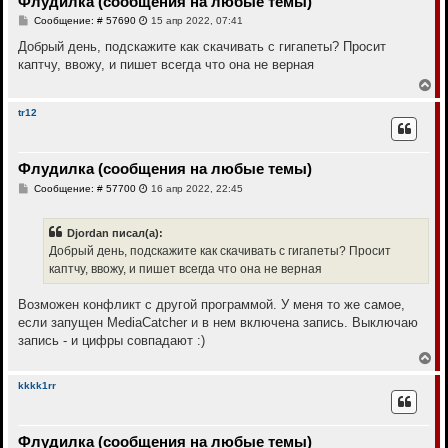
Флудилка (сообщения на любые темы)
ь
с
С
Сообщение: # 57690
15 апр 2022, 07:41
я
о
к
о
Добрый день, подскажите как скачивать с гигапеты? Просит
н
б
каптчу, ввожу, и пишет всегда что она не верная
щ
а
е
В
ч
н
е
а
и
р
л
tr12
е
н
у
у
т
Флудилка (сообщения на любые темы)
ь
с
С
Сообщение: # 57700
16 апр 2022, 22:45
я
о
к
о
н
б
Djordan писал(а):
щ
а
е
Добрый день, подскажите как скачивать с гигапеты? Просит
ч
н
а
каптчу, ввожу, и пишет всегда что она не верная
и
л
е
у
Возможен конфликт с другой программой. У меня то же самое,
если запущен MediaCatcher и в нем включена запись. Выключаю
запись - и цифры совпадают :)
В
е
р
kkkk1rr
н
у
т
Флудилка (сообщения на любые темы)
ь