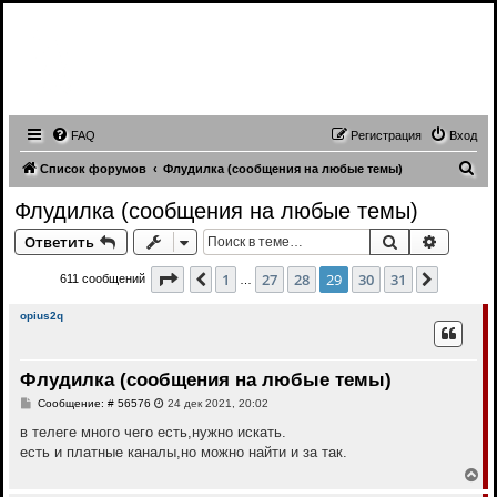
Записи трансляций видео чатов,
записи приватов, webcam caps
forum
FAQ
Регистрация
Вход
П
Список форумов
Флудилка (сообщения на любые темы)
о
Флудилка (сообщения на любые темы)
и
Поиск
Расшир
Ответить
с
к
Страница
29
из
31
1
27
28
29
30
31
Пред.
След.
611 сообщений
…
opius2q
Флудилка (сообщения на любые темы)
С
Сообщение: # 56576
24 дек 2021, 20:02
о
о
в телеге много чего есть,нужно искать.
б
есть и платные каналы,но можно найти и за так.
щ
е
В
н
е
и