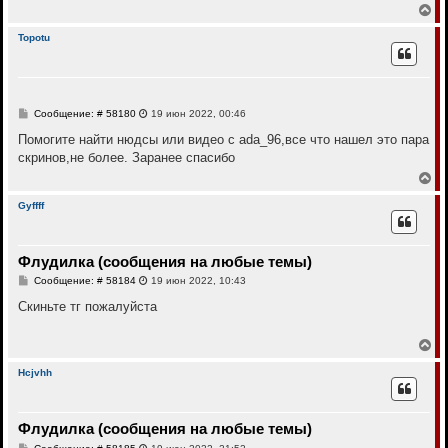
е
В
ч
н
е
а
и
р
л
Topotu
е
н
у
у
т
ь
с
С
Сообщение: # 58180
19 июн 2022, 00:46
я
о
к
о
Помогите найти нюдсы или видео с ada_96,все что нашел это пара
н
б
скринов,не более. Заранее спасибо
щ
а
е
В
ч
н
е
а
и
р
л
Gyffff
е
н
у
у
т
Флудилка (сообщения на любые темы)
ь
с
С
Сообщение: # 58184
19 июн 2022, 10:43
я
о
к
о
Скиньте тг пожалуйста
н
б
щ
а
е
В
ч
н
е
а
и
р
л
Hcjvhh
е
н
у
у
т
Флудилка (сообщения на любые темы)
ь
с
С