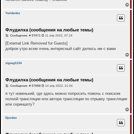
ч
н
а
В
и
л
е
е
у
р
Yuridanko
н
у
т
Флудилка (сообщения на любые темы)
ь
с
С
Сообщение: # 57671
11 апр 2022, 07:19
я
о
к
о
[External Link Removed for Guests]
н
б
доброе утро всем очень интересный сайт делюсь им с вами
щ
а
е
В
ч
н
е
а
и
р
л
zigzag1234
е
н
у
у
т
Флудилка (сообщения на любые темы)
ь
с
С
Сообщение: # 57689
14 апр 2022, 21:04
я
о
к
о
я тут новенький, где здесь можно попросить помочь с поиском
н
б
полной трансляции или автора трансляции по отрывку трансляции
щ
а
е
или скриншоту?
ч
н
а
В
и
л
е
е
у
р
Djordan
н
у
т