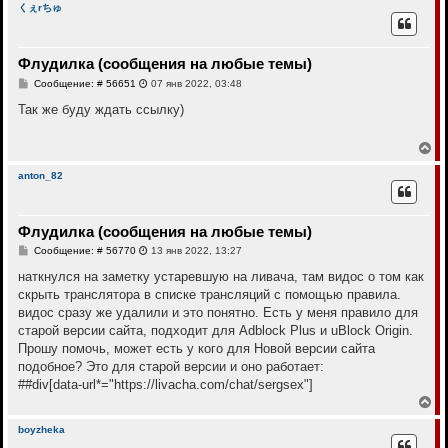
р
くぇrちゅ
е
н
у
т
Флудилка (сообщения на любые темы)
ь
с
С
Сообщение: # 56651
07 янв 2022, 03:48
я
о
к
о
Так же буду ждать ссылку)
н
б
щ
а
е
В
ч
н
е
а
и
р
л
anton_82
е
н
у
у
т
Флудилка (сообщения на любые темы)
ь
с
С
Сообщение: # 56770
13 янв 2022, 13:27
я
о
к
о
наткнулся на заметку устаревшую на ливача, там видос о том как
н
б
скрыть транслятора в списке трансляций с помощью правила.
щ
а
е
видос сразу же удалили и это понятно. Есть у меня правило для
ч
н
а
старой версии сайта, подходит для Adblock Plus и uBlock Origin.
и
л
е
Прошу помочь, может есть у кого для Новой версии сайта
у
подобное? Это для старой версии и оно работает:
##div[data-url*="https://livacha.com/chat/sergsex"]
В
е
р
boyzheka
н