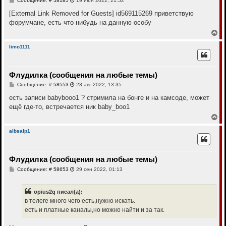
Сообщение: # 58185
19 июн 2022, 21:52
я
о
к
о
[External Link Removed for Guests]
id569115269 приветствую
н
б
форумчане, есть что нибудь на данную особу
щ
а
е
В
ч
н
е
а
и
р
л
limo1111
е
н
у
у
т
Флудилка (сообщения на любые темы)
ь
с
С
Сообщение: # 58553
23 авг 2022, 13:35
я
о
к
о
есть записи babybooo1 ? стримила на бонге и на камсоде, может
н
б
ещё где-то, встречается ник baby_boo1
щ
а
е
В
ч
н
е
а
и
р
л
albsalp1
е
н
у
у
т
Флудилка (сообщения на любые темы)
ь
с
С
Сообщение: # 58653
29 сен 2022, 01:13
я
о
к
о
н
б
opius2q писал(а):
щ
а
е
в телеге много чего есть,нужно искать.
ч
н
а
есть и платные каналы,но можно найти и за так.
и
л
е
у