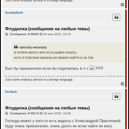
Just some ordinary phrase in a foreign language.
л
е
В
у
е
р
ScoobyDooh
н
у
т
Флудилка (сообщения на любые темы)
ь
с
С
Сообщение: # 58062
04 июн 2022, 23:23
я
о
к
о
н
б
opius2q писал(а):
щ
а
е
в телеге много чего есть,нужно искать.
ч
н
а
есть и платные каналы,но можно найти и за так.
и
л
е
у
Был бы признателен если бы поделились в л с
Just some ordinary phrase in a foreign language.
В
е
р
Perifask
н
у
т
Флудилка (сообщения на любые темы)
ь
с
С
Сообщение: # 58174
18 июн 2022, 16:36
я
о
к
о
Господа может у кого-то есть видосы с Александрой Прасоловой
н
б
буду очень признателен, очень долго не исчю найти не могу.
щ
а