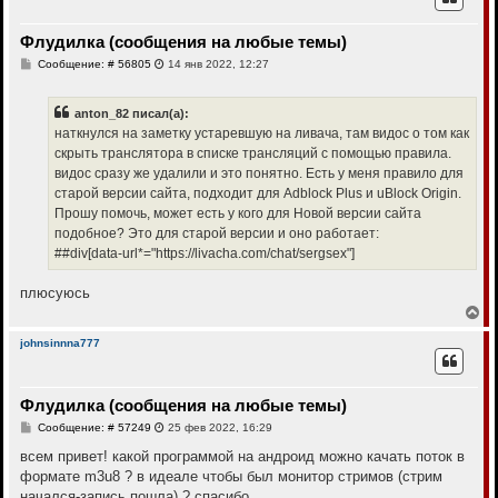
у
т
Флудилка (сообщения на любые темы)
ь
с
С
Сообщение: # 56805
14 янв 2022, 12:27
я
о
к
о
н
б
anton_82 писал(а):
щ
а
е
наткнулся на заметку устаревшую на ливача, там видос о том как
ч
н
а
скрыть транслятора в списке трансляций с помощью правила.
и
л
е
видос сразу же удалили и это понятно. Есть у меня правило для
у
старой версии сайта, подходит для Adblock Plus и uBlock Origin.
Прошу помочь, может есть у кого для Новой версии сайта
подобное? Это для старой версии и оно работает:
##div[data-url*="https://livacha.com/chat/sergsex"]
плюсуюсь
В
е
р
johnsinnna777
н
у
т
Флудилка (сообщения на любые темы)
ь
с
С
Сообщение: # 57249
25 фев 2022, 16:29
я
о
к
о
всем привет! какой программой на андроид можно качать поток в
н
б
формате m3u8 ? в идеале чтобы был монитор стримов (стрим
щ
а
е
начался-запись пошла) ? спасибо