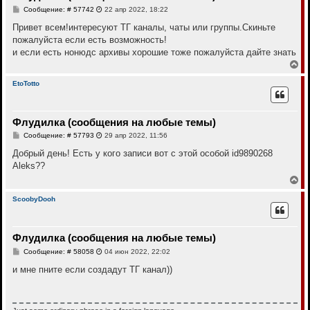
с
С
Сообщение: # 57742
22 апр 2022, 18:22
я
о
к
о
Привет всем!интересуют ТГ каналы, чаты или группы.Скиньте
н
б
пожалуйста если есть возможность!
щ
а
е
и если есть нонюдс архивы хорошие тоже пожалуйста дайте знать
ч
н
а
В
и
л
е
е
у
р
EtoTotto
н
у
т
Флудилка (сообщения на любые темы)
ь
с
С
Сообщение: # 57793
29 апр 2022, 11:56
я
о
к
о
Добрый день! Есть у кого записи вот с этой особой id9890268
н
б
Aleks??
щ
а
е
В
ч
н
е
а
и
р
л
ScoobyDooh
е
н
у
у
т
Флудилка (сообщения на любые темы)
ь
с
С
Сообщение: # 58058
04 июн 2022, 22:02
я
о
к
о
и мне пните если создадут ТГ канал))
н
б
щ
а
е
ч
н
а
и