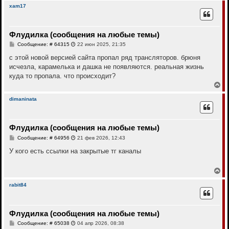
р
xam17
н
у
т
Флудилка (сообщения на любые темы)
ь
с
С
Сообщение: # 64315
22 июн 2025, 21:35
я
о
к
о
с этой новой версией сайта пропал ряд трансляторов. брюня
н
б
исчезла, карамелька и дашка не появляются. реальная жизнь
щ
а
е
куда то пропала. что происходит?
ч
н
а
В
и
л
е
е
у
р
dimaninata
н
у
т
Флудилка (сообщения на любые темы)
ь
с
С
Сообщение: # 64956
21 фев 2026, 12:43
я
о
к
о
У кого есть ссылки на закрытые тг каналы
н
б
щ
а
е
В
ч
н
е
а
и
р
л
rabit84
е
н
у
у
т
Флудилка (сообщения на любые темы)
ь
с
С
Сообщение: # 65038
04 апр 2026, 08:38
я
о