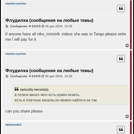
у
р
martin-carrloo
н
у
т
Флудилка (сообщения на любые темы)
ь
с
С
Сообщение: # 63455
08 дек 2024, 10:26
я
о
к
о
if anyone have all niko_minstrik videos she was in Tango please write
н
б
me I will pay for it
щ
а
е
В
ч
н
е
а
и
р
л
martin-carrloo
е
н
у
у
т
Флудилка (сообщения на любые темы)
ь
с
С
Сообщение: # 63456
08 дек 2024, 10:36
я
о
к
о
н
б
opius2q писал(а):
щ
а
е
в телеге много чего есть,нужно искать.
ч
н
а
есть и платные каналы,но можно найти и за так.
и
л
е
у
can you share please
В
е
р
darknside1
н
у