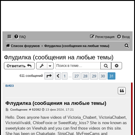
Записи трансляций видео чатов,
записи приватов, webcam caps
forum
FAQ
Регистрация
Вход
П
Список форумов
Флудилка (сообщения на любые темы)
о
Флудилка (сообщения на любые темы)
и
Поиск
Расшир
Ответить
с
к
Страница
31
из
31
1
27
28
29
30
31
Пред.
611 сообщений
…
Biff23
Флудилка (сообщения на любые темы)
С
Сообщение: # 62082
13 фев 2024, 17:21
о
о
Hello. Does anyone have videos of Victoria_Chabert, VictoriaChabert,
б
VictoriaVivaldi, ChloeFoxie or SweetKaty_kiss? She is now known as
щ
е
sweetykate on Viewhub and you can find those videos on this site.
н
She has been on Chaturbate, StripChat, MyFreeCams and
и