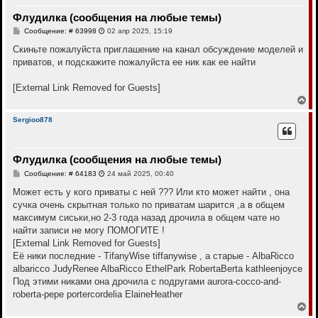
т
Флудилка (сообщения на любые темы)
ь
с
С
Сообщение: # 63998
02 апр 2025, 15:19
я
о
к
о
Скиньте пожалуйста приглашение на канал обсуждение моделей и
н
б
приватов, и подскажите пожалуйста ее ник как ее найти
щ
а
е
ч
н
а
[External Link Removed for Guests]
и
л
е
В
у
е
р
Sergioo878
н
у
т
Флудилка (сообщения на любые темы)
ь
с
С
Сообщение: # 64183
24 май 2025, 00:40
я
о
к
о
Может есть у кого приваты с ней ??? Или кто может найти , она
н
б
сучка очень скрытная только по приватам шарится ,а в общем
щ
а
е
максимум сиськи,но 2-3 года назад дрочила в общем чате но
ч
н
а
найти записи не могу ПОМОГИТЕ !
и
л
е
[External Link Removed for Guests]
у
Её ники последние - TifanyWise tiffanywise , а старые - AlbaRicco
albaricco JudyRenee AlbaRicco EthelPark RobertaBerta kathleenjoyce
Под этими никами она дрочила с подругами aurora-cocco-and-
roberta-pepe portercordelia ElaineHeather
В
е