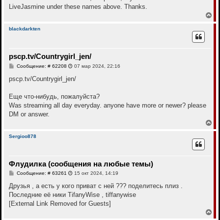
е
LiveJasmine under these names above. Thanks.
В
е
р
blackdarkten
н
у
т
pscp.tv/Countrygirl_jen/
ь
с
С
Сообщение: # 62208
07 мар 2024, 22:16
я
о
к
о
pscp.tv/Countrygirl_jen/
н
б
щ
а
е
Еще что-нибудь, пожалуйста?
ч
н
а
Was streaming all day everyday. anyone have more or newer? please
и
л
е
DM or answer.
у
В
е
р
Sergioo878
н
у
т
Флудилка (сообщения на любые темы)
ь
с
С
Сообщение: # 63261
15 окт 2024, 14:19
я
о
к
о
Друзья , а есть у кого приват с ней ??? поделитесь плиз .
н
б
Последние её ники TifanyWise , tiffanywise
щ
а
е
[External Link Removed for Guests]
ч
н
а
В
и
л
е
е