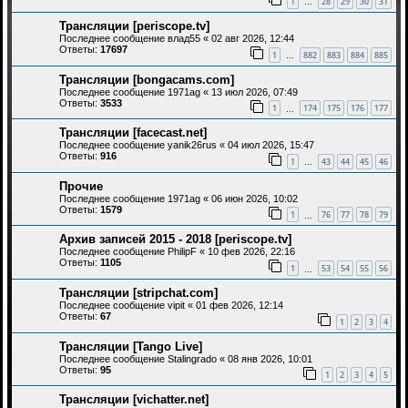
1
28
29
30
31
…
Трансляции [periscope.tv]
Последнее сообщение
влад55
«
02 авг 2026, 12:44
Ответы:
17697
1
882
883
884
885
…
Трансляции [bongacams.com]
Последнее сообщение
1971ag
«
13 июл 2026, 07:49
Ответы:
3533
1
174
175
176
177
…
Трансляции [facecast.net]
Последнее сообщение
yanik26rus
«
04 июл 2026, 15:47
Ответы:
916
1
43
44
45
46
…
Прочие
Последнее сообщение
1971ag
«
06 июн 2026, 10:02
Ответы:
1579
1
76
77
78
79
…
Архив записей 2015 - 2018 [periscope.tv]
Последнее сообщение
PhilipF
«
10 фев 2026, 22:16
Ответы:
1105
1
53
54
55
56
…
Трансляции [stripchat.com]
Последнее сообщение
vipit
«
01 фев 2026, 12:14
Ответы:
67
1
2
3
4
Трансляции [Tango Live]
Последнее сообщение
Stalingrado
«
08 янв 2026, 10:01
Ответы:
95
1
2
3
4
5
Трансляции [vichatter.net]