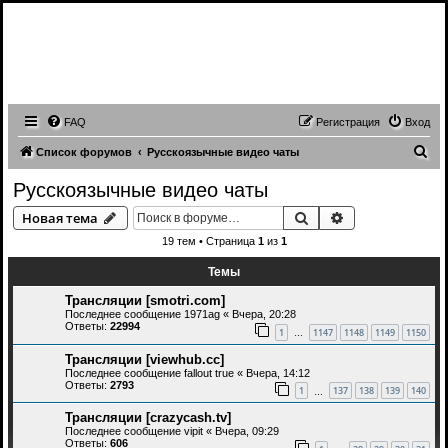
Записи трансляций видео чатов,
записи приватов, webcam caps
forum
FAQ
Регистрация
Вход
П
Список форумов
Русскоязычные видео чаты
о
Русскоязычные видео чаты
и
Поиск
Расширенный 
Новая тема
с
19 тем • Страница
1
из
1
к
Темы
Трансляции [smotri.com]
Последнее сообщение
1971ag
«
Вчера, 20:28
Ответы:
22994
1
1147
1148
1149
1150
…
Трансляции [viewhub.cc]
Последнее сообщение
fallout true
«
Вчера, 14:12
Ответы:
2793
1
137
138
139
140
…
Трансляции [crazycash.tv]
Последнее сообщение
vipit
«
Вчера, 09:29
Ответы:
606