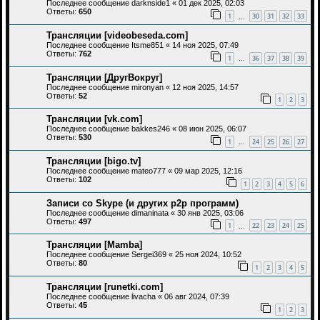
Последнее сообщение
darknside1
«
01 дек 2025, 02:03
Ответы:
650
1
30
31
32
33
…
Трансляции [videobeseda.com]
Последнее сообщение
Itsme851
«
14 ноя 2025, 07:49
Ответы:
762
1
36
37
38
39
…
Трансляции [ДругВокруг]
Последнее сообщение
mironyan
«
12 ноя 2025, 14:57
Ответы:
52
1
2
3
Трансляции [vk.com]
Последнее сообщение
bakkes246
«
08 июн 2025, 06:07
Ответы:
530
1
24
25
26
27
…
Трансляции [bigo.tv]
Последнее сообщение
mateo777
«
09 мар 2025, 12:16
Ответы:
102
1
2
3
4
5
6
Записи со Skype (и других p2p программ)
Последнее сообщение
dimaninata
«
30 янв 2025, 03:06
Ответы:
497
1
22
23
24
25
…
Трансляции [Mamba]
Последнее сообщение
Sergei369
«
25 ноя 2024, 10:52
Ответы:
80
1
2
3
4
5
Трансляции [runetki.com]
Последнее сообщение
livacha
«
06 авг 2024, 07:39
Ответы:
45
1
2
3