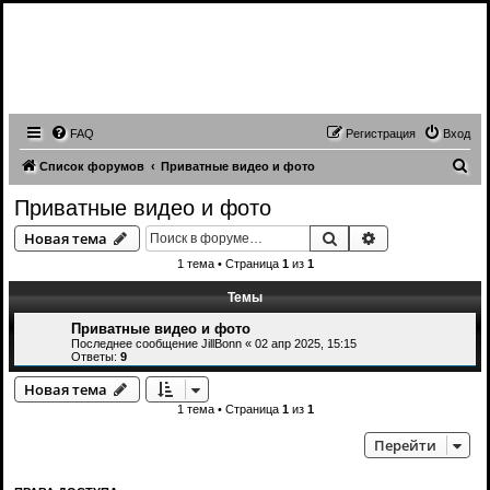
Записи трансляций видео чатов,
записи приватов, webcam caps
forum
FAQ
Регистрация
Вход
П
Список форумов
Приватные видео и фото
о
Приватные видео и фото
и
Поиск
Расширенный 
Новая тема
с
1 тема • Страница
1
из
1
к
Темы
Приватные видео и фото
Последнее сообщение
JillBonn
«
02 апр 2025, 15:15
Ответы:
9
Новая тема
1 тема • Страница
1
из
1
Перейти