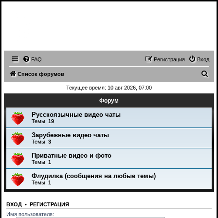
Записи трансляций видео чатов,
записи приватов, webcam caps
forum
FAQ
Регистрация
Вход
П
Список форумов
о
Текущее время: 10 авг 2026, 07:00
и
Форум
с
Русскоязычные видео чаты
к
Темы:
19
Зарубежные видео чаты
Темы:
3
Приватные видео и фото
Темы:
1
Флудилка (сообщения на любые темы)
Темы:
1
ВХОД
•
РЕГИСТРАЦИЯ
Имя пользователя: