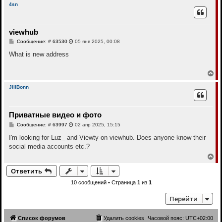
р
л
4sn
е
н
у
у
т
viewhub
ь
с
С
Сообщение: # 63530
05 янв 2025, 00:08
я
о
к
о
What is new address
н
б
щ
а
е
В
ч
н
е
а
и
р
л
JillBonn
е
н
у
у
т
Приватные видео и фото
ь
с
С
Сообщение: # 63997
02 апр 2025, 15:15
я
о
к
о
I'm looking for Luz_ and Viewty on viewhub. Does anyone know their
н
б
social media accounts etc.?
щ
а
е
В
ч
н
е
а
и
Ответить
р
л
е
н
у
10 сообщений • Страница
1
из
1
у
т
Перейти
ь
с
я
Список форумов
Удалить cookies
Часовой пояс:
UTC+02:00
к