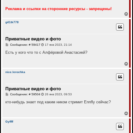
Реклама и ссылки на сторонние ресурсы - запрещены!
В
е
р
g41tk778
н
у
т
Приватные видео и фото
ь
с
С
Сообщение: # 59417
17 янв 2023, 21:14
я
о
к
о
Есть у кого что то с Алфёровой Анастасикй?
н
б
щ
а
е
В
ч
н
е
а
и
р
л
nice.lerochka
е
н
у
у
т
Приватные видео и фото
ь
с
С
Сообщение: # 59504
26 янв 2023, 09:53
я
о
к
о
кто-нибудь знает под каким ником стримит Ennfly сейчас?
н
б
щ
а
е
В
ч
н
е
а
и
р
л
Gyffff
е
н
у
у