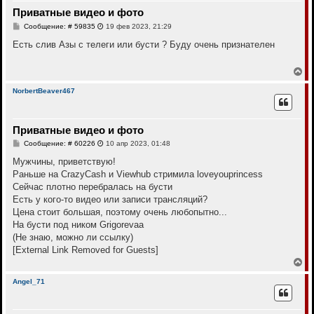
т
Приватные видео и фото
ь
с
С
Сообщение: # 59835
19 фев 2023, 21:29
я
о
к
о
Есть слив Азы с телеги или бусти ? Буду очень признателен
н
б
щ
а
е
В
ч
н
е
а
и
р
л
NorbertBeaver467
е
н
у
у
т
Приватные видео и фото
ь
с
С
Сообщение: # 60226
10 апр 2023, 01:48
я
о
к
о
Мужчины, приветствую!
н
б
Раньше на CrazyCash и Viewhub стримила loveyouprincess
щ
а
е
Сейчас плотно перебралась на бусти
ч
н
а
Есть у кого-то видео или записи трансляций?
и
л
е
Цена стоит большая, поэтому очень любопытно...
у
На бусти под ником Grigorevaa
(Не знаю, можно ли ссылку)
[External Link Removed for Guests]
В
е
р
Angel_71
н
у
т