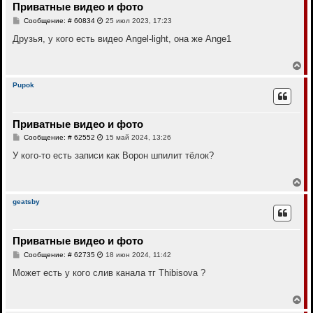
Приватные видео и фото
ь
с
С
Сообщение: # 60834
25 июл 2023, 17:23
я
о
к
о
Друзья, у кого есть видео Angel-light, она же Ange1
н
б
щ
а
е
В
ч
н
е
а
и
р
л
Pupok
е
н
у
у
т
Приватные видео и фото
ь
с
С
Сообщение: # 62552
15 май 2024, 13:26
я
о
к
о
У кого-то есть записи как Ворон шпилит тёлок?
н
б
щ
а
е
В
ч
н
е
а
и
р
л
geatsby
е
н
у
у
т
Приватные видео и фото
ь
с
С
Сообщение: # 62735
18 июн 2024, 11:42
я
о
к
о
Может есть у кого слив канала тг Thibisova ?
н
б
щ
а
е
В
ч
н
е
а
и