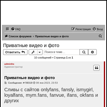
Записи трансляций видео чатов,
записи приватов, webcam caps
forum
FAQ
Регистрация
Вход
П
Список форумов
Приватные видео и фото
о
Приватные видео и фото
и
Поиск
Расшир
Ответить
с
10 сообщений • Страница
1
из
1
к
adminhx
Администратор
Приватные видео и фото
С
Сообщение: # 59319
08 янв 2023, 23:53
о
Сливы с сайтов onlyfans, fansly, ismygirl,
о
б
loyalfans, mym.fans, fanvue, ifans, okfans и
щ
е
других
н
и
е